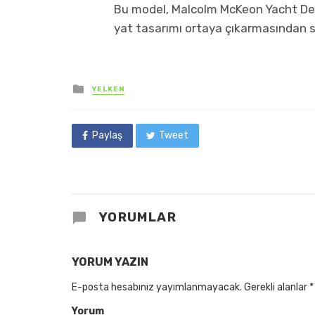
Bu model, Malcolm McKeon Yacht Desig
yat tasarımı ortaya çıkarmasından s
Posted
YELKEN
in
Paylaş
Tweet
YORUMLAR
YORUM YAZIN
E-posta hesabınız yayımlanmayacak.
Gerekli alanlar
*
Yorum