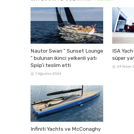
Nautor Swan ” Sunset Lounge
ISA Yacht
” bulunan ikinci yelkenli yatı
süper yat
Spiip’i teslim etti
24 Nisan 
1 Ağustos 2024
Infiniti Yachts ve McConaghy