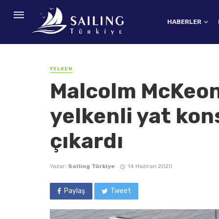
HABERLER
YELKEN
Malcolm McKeon
yelkenli yat ko
çıkardı
Yazar:
Sailing Türkiye
14 Haziran 2020
Paylaş
Tweet