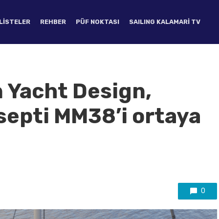
LISTELER
REHBER
PÜF NOKTASI
SAILING KALAMARI TV
 Yacht Design,
nsepti MM38’i ortaya
0