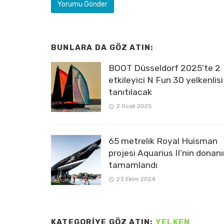
BUNLARA DA GÖZ ATIN:
BOOT Düsseldorf 2025’te 2
etkileyici N Fun 30 yelkenlisi
tanıtılacak
2 Ocak 2025
65 metrelik Royal Huisman
projesi Aquarius II’nin donan
tamamlandı
23 Ekim 2024
KATEGORIYE GÖZ ATIN:
YELKEN