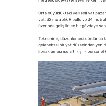
metrelik bluewater seyir yelkenli yat
Orta büyüklükteki yelkenli yat paza
yat, 32 metrelik Ribelle ve 34 metreli
üzerinde geliştirilen bir gövdeye sah
Teknenin iç düzenlemesi dördüncü k
geleneksel bir yat düzeninden yenid
konaklaması ise altı kişilik personel 