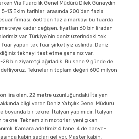
derken Via Fuarcılık Genel Müdürü Dilek Günaydın,
. 5-13 Ekim tarihleri arasında 200’den fazla
suar firması, 650’den fazla markayı bu fuarda
 metreye kadar değişen, fiyatları 60 bin liradan
lerimiz var. Türkiye’nin deniz üzerindeki tek
fuar yapan tek fuar şirketiyiz aslında. Deniz
ndiğiniz tekneyi test etme şansınız var.
28 bin ziyaretçi ağırladık. Bu sene 9 günde de
edefliyoruz. Teknelerin toplam değeri 600 milyon
ilyon lira olan, 22 metre uzunluğundaki İtalyan
akkında bilgi veren Deniz Yatçılık Genel Müdürü
boyunda bir tekne. İtalyan yapımıdır. İtalyan
an tekne. Teknemizin motorları yeni çıkan
anımlı. Kamara adetimiz 4 tane. 4 de banyo-
başında kabin sacları geliyor. Master kabin,