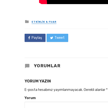
Posted
ETKINLIK & FUAR
in
Paylaş
Tweet
YORUMLAR
YORUM YAZIN
E-posta hesabınız yayımlanmayacak.
Gerekli alanlar
*
Yorum