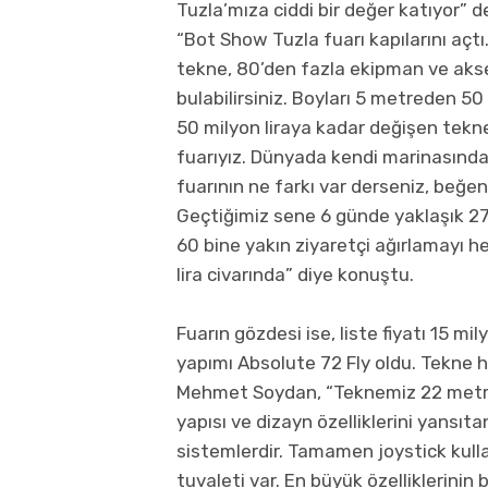
Tuzla’mıza ciddi bir değer katıyor” 
“Bot Show Tuzla fuarı kapılarını açtı
tekne, 80’den fazla ekipman ve akse
bulabilirsiniz. Boyları 5 metreden 50
50 milyon liraya kadar değişen tekne
fuarıyız. Dünyada kendi marinasında 
fuarının ne farkı var derseniz, beğe
Geçtiğimiz sene 6 günde yaklaşık 27-
60 bine yakın ziyaretçi ağırlamayı h
lira civarında” diye konuştu.
Fuarın gözdesi ise, liste fiyatı 15 m
yapımı Absolute 72 Fly oldu. Tekne h
Mehmet Soydan, “Teknemiz 22 metre 
yapısı ve dizayn özelliklerini yansıt
sistemlerdir. Tamamen joystick kull
tuvaleti var. En büyük özelliklerinin 