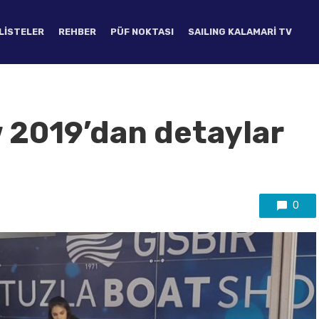
LISTELER
REHBER
PÜF NOKTASI
SAILING KALAMARI TV
 2019’dan detaylar
0