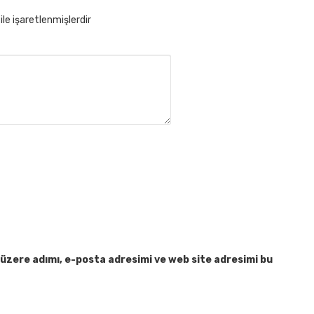
ile işaretlenmişlerdir
üzere adımı, e-posta adresimi ve web site adresimi bu