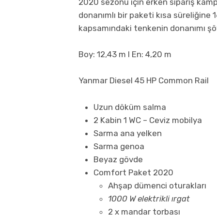
2020 sezonu için erken sipariş kamp
donanımlı bir paketi kısa süreliğin
kapsamındaki tenkenin donanımı şö
Boy: 12,43 m l En: 4,20 m
Yanmar Diesel 45 HP Common Rail
Uzun döküm salma
2 Kabin 1 WC – Ceviz mobilya
Sarma ana yelken
Sarma genoa
Beyaz gövde
Comfort Paket 2020
Ahşap dümenci oturakları
1000 W elektrikli ırgat
2 x mandar torbası