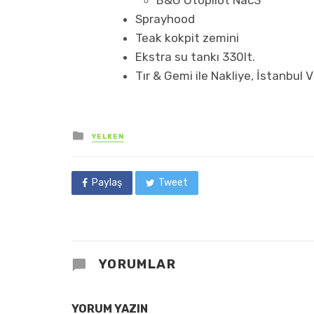
Sprayhood
Teak kokpit zemini
Ekstra su tankı 330lt.
Tır & Gemi ile Nakliye, İstanbul
Posted
YELKEN
in
Paylaş
Tweet
YORUMLAR
YORUM YAZIN