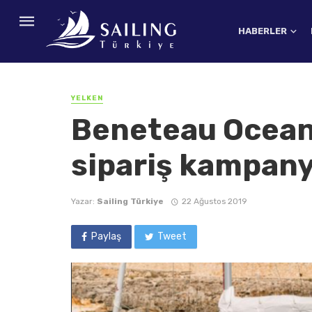
HABERLER
YELKEN
Beneteau Oceani
sipariş kampany
Yazar:
Sailing Türkiye
22 Ağustos 2019
Paylaş
Tweet