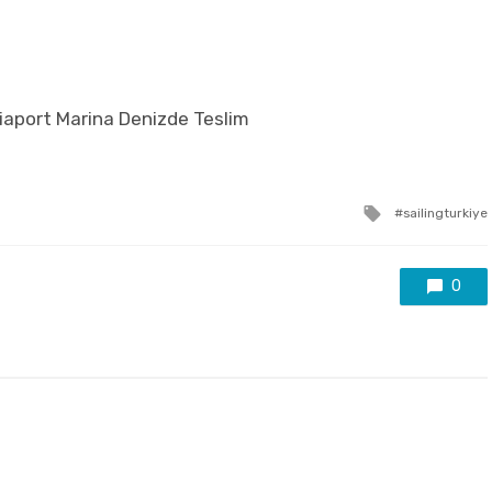
 Viaport Marina Denizde Teslim
Tagged
sailingturkiye
with
0