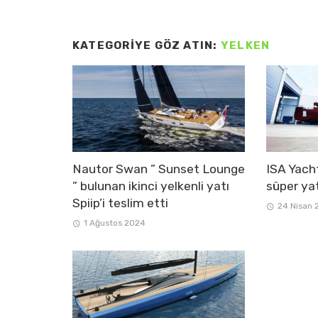
KATEGORIYE GÖZ ATIN:
YELKEN
Nautor Swan ” Sunset Lounge
ISA Yacht
” bulunan ikinci yelkenli yatı
süper yat
Spiip’i teslim etti
24 Nisan 
1 Ağustos 2024