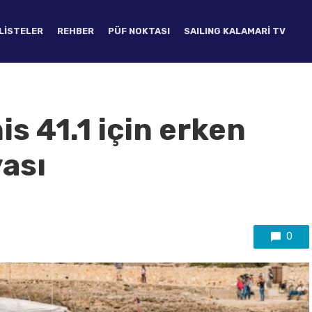
LISTELER
REHBER
PÜF NOKTASI
SAILING KALAMARI TV
s 41.1 için erken
ası
0