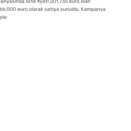
anyasında liste fiyatı 201.735 euro olan
e 166.000 euro olarak satışa sunuldu. Kampanya
yle: