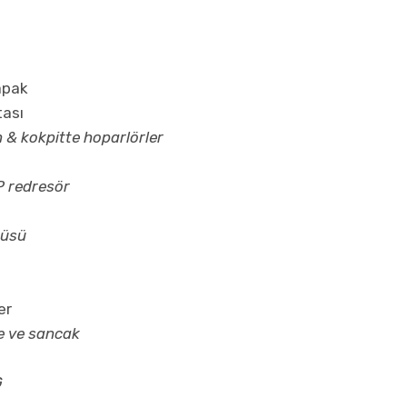
a
kapak
tası
 & kokpitte hoparlörler
P redresör
küsü
er
le ve sancak
G