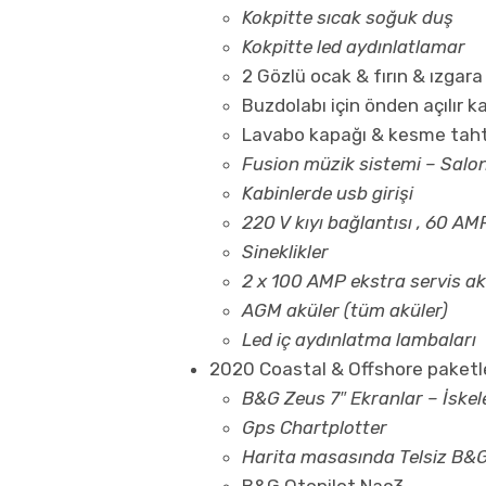
Kokpitte sıcak soğuk duş
Kokpitte led aydınlatlamar
2 Gözlü ocak & fırın & ızgar
Buzdolabı için önden açılır 
Lavabo kapağı & kesme tah
Fusion müzik sistemi – Salon
Kabinlerde usb girişi
220 V kıyı bağlantısı , 60 AM
Sineklikler
2 x 100 AMP ekstra servis a
AGM aküler (tüm aküler)
Led iç aydınlatma lambaları
2020 Coastal & Offshore paketl
B&G Zeus 7″ Ekranlar – İske
Gps Chartplotter
Harita masasında Telsiz B&
B&G Otopilot Nac3