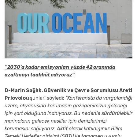
“2030’a kadar emisyonları yüzde 42 oranında
azaltmayı taahhüt ediyoruz”
D-Marin Sağlık, Güvenlik ve Çevre Sorumlusu Areti
Priovolou
şunları söyledi:
“Konferansta da vurgulandığı
üzere, okyanusları korumanın gezegenimizin geleceği
için şart olduğuna inanıyoruz. Bu nedenle sürdürülebilir
marinaların gelecek nesiller için denizlerimizi
korumasını sağlıyoruz. Aktif olarak katıldığımız Bilim
Temelli Hedefler girişimi (SBTi) ile tamamen uyumlu