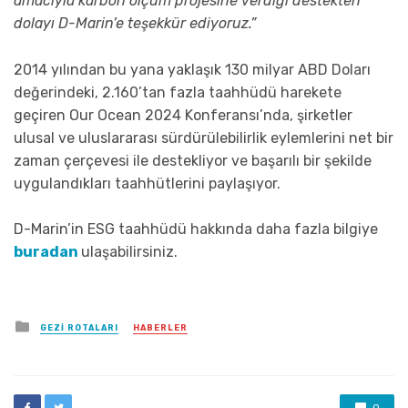
amacıyla karbon ölçüm projesine verdiği destekten
dolayı D-Marin’e teşekkür ediyoruz.”
2014 yılından bu yana yaklaşık 130 milyar ABD Doları
değerindeki, 2.160’tan fazla taahhüdü harekete
geçiren Our Ocean 2024 Konferansı’nda, şirketler
ulusal ve uluslararası sürdürülebilirlik eylemlerini net bir
zaman çerçevesi ile destekliyor ve başarılı bir şekilde
uygulandıkları taahhütlerini paylaşıyor.
D-Marin’in ESG taahhüdü hakkında daha fazla bilgiye
buradan
ulaşabilirsiniz.
Posted
GEZI ROTALARI
HABERLER
in
0