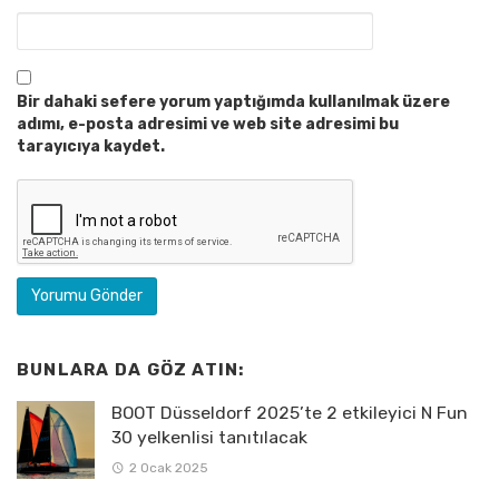
Bir dahaki sefere yorum yaptığımda kullanılmak üzere
adımı, e-posta adresimi ve web site adresimi bu
tarayıcıya kaydet.
BUNLARA DA GÖZ ATIN:
BOOT Düsseldorf 2025’te 2 etkileyici N Fun
30 yelkenlisi tanıtılacak
2 Ocak 2025