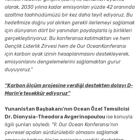
olarak, 2030 yılına kadar emisyonları yüzde 42 oranında
azaltma taahhüdümüzü bir kez daha teyit ediyoruz. Bu
hedefimize doğru yol alırken gerekli ilerlemeyi sağlamak
için dünyanın dört bir yanından paydaşlarla iş birlikleri
gerçekleştiriyoruz. Bu konferansa katılmaktan ve hem
Gençlik Liderlik Zirvesi hem de Our OceanKonferansı
için karbon ayak izinin hesaplanmasını destekleyerek,
emisyonlarını dengelemelerini sağlamaktan gurur
duyuyoruz.”
“Karbon ölçüm projesine verdiği destekten dolayı D-
Marin’e teşekkür ediyoruz”
Yunanistan Başbakanı’nın Ocean Özel Temsilcisi
Dr. Dionysia-Theodora Avgerinopoulou
ise konuyla
ilgili şunları söyledi:
“9. Our Ocean Konferansı’nın
çevresel açıdan sürdürülebilir olmasını sağlamak