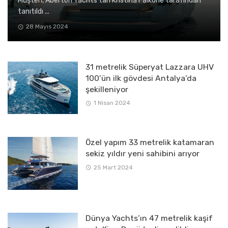
Müşteri, Aberton Yachts’tan Kristina Falkone tarafından
tanıtıldı ...
28 Mayıs 2024
31 metrelik Süperyat Lazzara UHV
100’ün ilk gövdesi Antalya’da
şekilleniyor
1 Nisan 2024
Özel yapım 33 metrelik katamaran
sekiz yıldır yeni sahibini arıyor
25 Mart 2024
Dünya Yachts’ın 47 metrelik kaşif