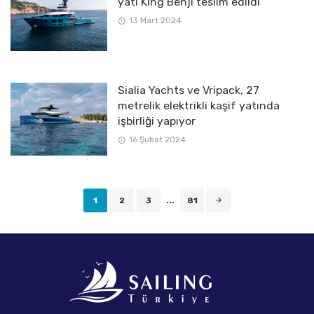
yatı King Benji teslim edildi
13 Mart 2024
Sialia Yachts ve Vripack, 27
metrelik elektrikli kaşif yatında
işbirliği yapıyor
16 Şubat 2024
Posts
1
2
3
...
81
navigation