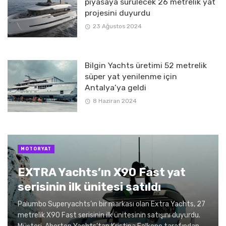
piyasaya sürülecek 26 metrelik yat
projesini duyurdu
23 Ağustos 2024
Bilgin Yachts üretimi 52 metrelik
süper yat yenilenme için
Antalya’ya geldi
8 Haziran 2024
MOTORYAT
EXTRA Yachts’ın X90 Fast yat
serisinin ilk ünitesi satıldı
Palumbo Superyachts’ın bir markası olan Extra Yachts, 27
metrelik X90 Fast serisinin ilk ünitesinin satışını duyurdu.