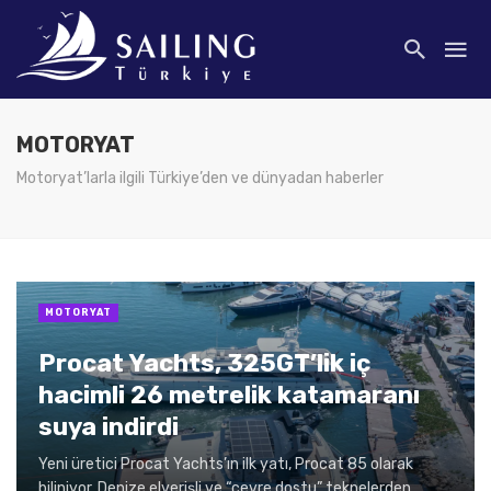
MOTORYAT
Motoryat’larla ilgili Türkiye’den ve dünyadan haberler
MOTORYAT
Procat Yachts, 325GT’lik iç
hacimli 26 metrelik katamaranı
suya indirdi
Yeni üretici Procat Yachts’ın ilk yatı, Procat 85 olarak
biliniyor. Denize elverişli ve “çevre dostu” teknelerden