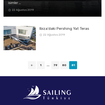
isimler ...
22 Ağustos 2019
Ibiza’daki Pershing Yat Teras
22 Ağustos 2019
Posts
1
...
79
80
81
navigation