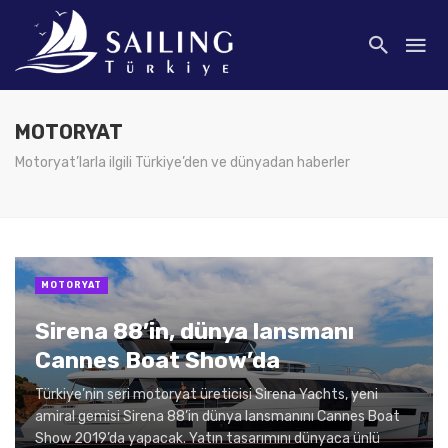
MOTORYAT
Motoryat’larla ilgili Türkiye’den ve dünyadan haberler
MOTORYAT
Sirena 88’in, dünya lansmanı
Cannes Boat Show’da
Türkiye’nin seri motoryat üreticisi Sirena Yachts, yeni
amiral gemisi Sirena 88’in dünya lansmanını Cannes Boat
Show 2019’da yapacak. Yatın tasarımını dünyaca ünlü