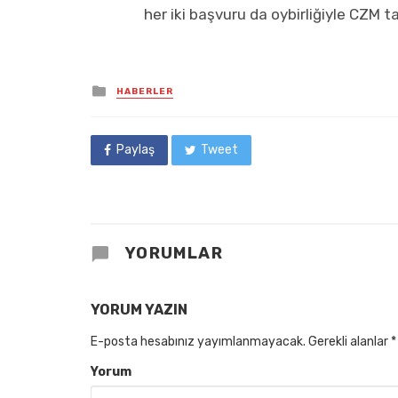
her iki başvuru da oybirliğiyle CZM 
Posted
HABERLER
in
Paylaş
Tweet
YORUMLAR
YORUM YAZIN
E-posta hesabınız yayımlanmayacak.
Gerekli alanlar
*
Yorum