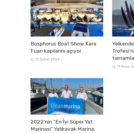
Bosphorus Boat Show Kara
Yelkend
Fuarı kapılarını açıyor
Trofesi’n
tamamla
12 Şubat 2024
17 Nisan 
2022’nin “En İyi Süper Yat
Marinası” Yalıkavak Marina,