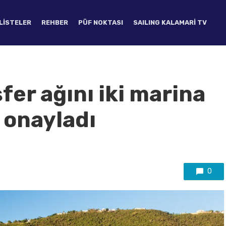
LISTELER
REHBER
PÜF NOKTASI
SAILING KALAMARI TV
er ağını iki marina
 onayladı
0