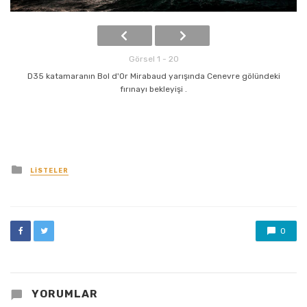
Görsel 1 - 20
D35 katamaranın Bol d'Or Mirabaud yarışında Cenevre gölündeki
fırınayı bekleyişi .
Posted
LISTELER
in
0
YORUMLAR