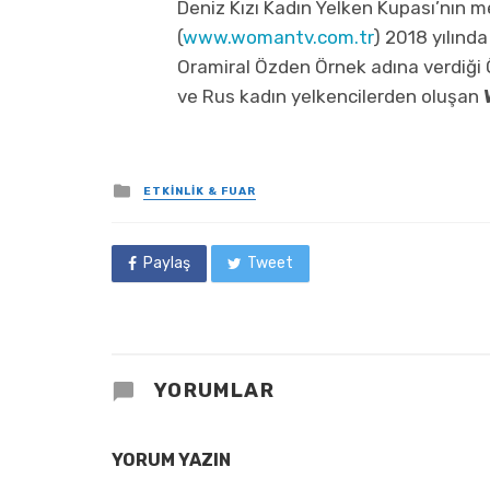
Deniz Kızı Kadın Yelken Kupası’nı
(
www.womantv.com.tr
) 2018 yılınd
Oramiral Özden Örnek adına verdiği Ö
ve Rus kadın yelkencilerden oluşan
Posted
ETKINLIK & FUAR
in
Paylaş
Tweet
YORUMLAR
YORUM YAZIN