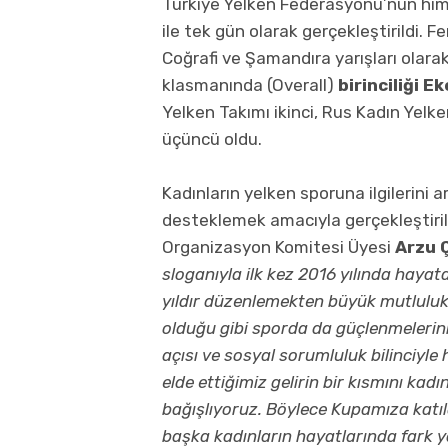
Türkiye Yelken Federasyonu’nun hima
ile tek gün olarak gerçekleştirildi
Coğrafi ve Şamandıra yarışları olarak
klasmanında (Overall)
birinciliği E
Yelken Takımı ikinci, Rus Kadın Yelk
üçüncü oldu.
Kadınların yelken sporuna ilgilerini 
desteklemek amacıyla gerçekleştiril
Organizasyon Komitesi Üyesi
Arzu 
sloganıyla ilk kez 2016 yılında hayat
yıldır düzenlemekten büyük mutluluk
olduğu gibi sporda da güçlenmelerini
açısı ve sosyal sorumluluk bilinciyle 
elde ettiğimiz gelirin bir kısmını ka
bağışlıyoruz. Böylece Kupamıza katı
başka kadınların hayatlarında fark 