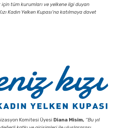
için tüm kurumları ve yelkene ilgi duyan
Kızı Kadın Yelken Kupası’na katılmaya davet
nizasyon Komitesi Üyesi
Diana Misim,
‘’Bu yıl
ğerli katkı ve girişimleri ile uluslararası