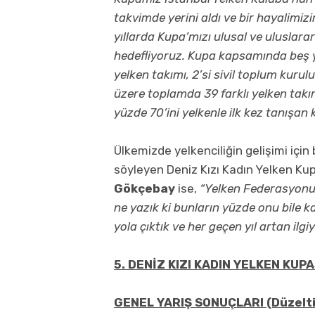
takvimde yerini aldı ve bir hayalimi
yıllarda Kupa’mızı ulusal ve uluslara
hedefliyoruz. Kupa kapsamında beş yı
yelken takımı, 2’si sivil toplum kurul
üzere toplamda 39 farklı yelken takım
yüzde 70’ini yelkenle ilk kez tanışan
Ülkemizde yelkenciliğin gelişimi içi
söyleyen Deniz Kızı Kadın Yelken K
Gökçebay
ise,
“Yelken Federasyonun
ne yazık ki bunların yüzde onu bile ka
yola çıktık ve her geçen yıl artan ilg
5. DENİZ KIZI KADIN YELKEN KUP
GENEL YARIŞ SONUÇLARI (Düzelt