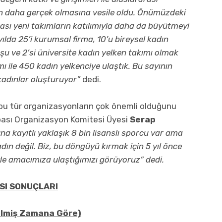
zin daha gerçek olmasına vesile oldu. Önümüzdeki
rası yeni takımların katılımıyla daha da büyütmeyi
lda 25’i kurumsal firma, 10’u bireysel kadın
uşu ve 2’si üniversite kadın yelken takımı olmak
ı ile 450 kadın yelkenciye ulaştık. Bu sayının
 kadınlar oluşturuyor”
dedi.
n bu tür organizasyonların çok önemli olduğunu
upası Organizasyon Komitesi Üyesi
Serap
a kayıtlı yaklaşık 8 bin lisanslı sporcu var ama
dın değil. Biz, bu döngüyü kırmak için 5 yıl önce
iyle amacımıza ulaştığımızı görüyoruz” dedi.
ASI SONUÇLARI
ilmiş Zamana Göre)