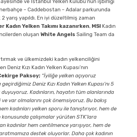
yesinde ve İstanbul Yelken Kulübü’nün işbirliği
. Fenerbahçe – Caddebostan – Adalar parkurunda
 2 yarış yapıldı. En iyi düzeltilmiş zaman
ker Kadın Yelken Takımı kazanırken
,
MSI
Kadın
encilerden oluşan
White Angels
Sailing Team da
artırmak ve ülkemizdeki kadın yelkenciliğini
en Deniz Kızı Kadın Yelken Kupası’nın
Çekirge Paksoy;
“İyiliğe yelken açıyoruz
a geçirdiğimiz Deniz Kızı Kadın Yelken Kupası’nı 5
 duyuyoruz. Kadınların, hayatın tüm alanlarında
 ve var olmalarını çok önemsiyoruz. Bu bakış
hem kadınları yelken sporu ile tanıştırıyor, hem de
dın konusunda çalışmalar yürüten STK’lara
lan kadınlar hem centilmence yarışıyor, hem de
yaratmamıza destek oluyorlar. Daha çok kadının