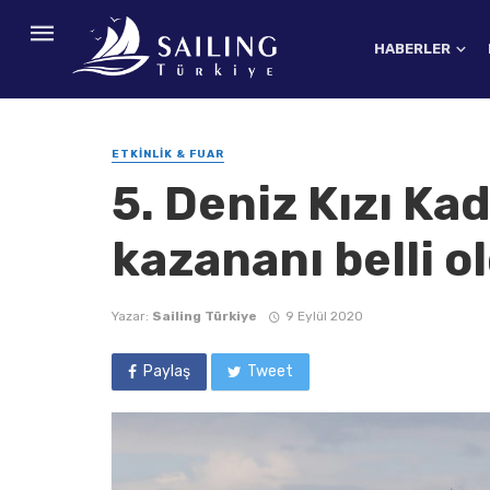
HABERLER
ETKINLIK & FUAR
5. Deniz Kızı Ka
kazananı belli o
Yazar:
Sailing Türkiye
9 Eylül 2020
Paylaş
Tweet