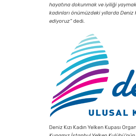
hayatına dokunmak ve iyiliği yaymak 
kadınları önümüzdeki yıllarda Deniz 
ediyoruz”
dedi.
Deniz Kızı Kadın Yelken Kupası Orga
Kupamız İstanbul Yelken Kulübü’nün de