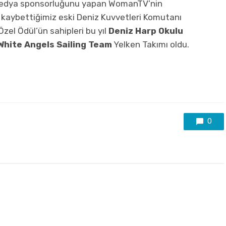
n medya sponsorluğunu yapan WomanTV’nin
a kaybettiğimiz eski Deniz Kuvvetleri Komutanı
zel Ödül’ün sahipleri bu yıl
Deniz Harp Okulu
White Angels Sailing Team
Yelken Takımı oldu.
0