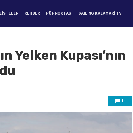
LISTELER
REHBER
PÜF NOKTASI
SAILING KALAMARI TV
dın Yelken Kupası’nın
ldu
0