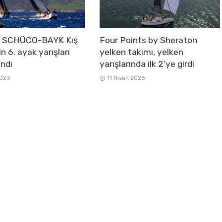
e SCHÜCO-BAYK Kış
Four Points by Sheraton
in 6. ayak yarışları
yelken takımı, yelken
ndı
yarışlarında ilk 2’ye girdi
2023
11 Nisan 2023