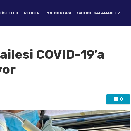
LISTELER
REHBER
PÜF NOKTASI
SAILING KALAMARI TV
ailesi COVID-19’a
yor
0