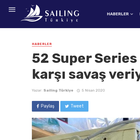
HABERLER
HABERLER
52 Super Series 
karşı savaş veri
Yazar:
Sailing Türkiye
5 Nisan 2020
Paylaş
Tweet