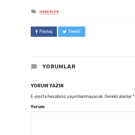
Posted
HABERLER
in
Paylaş
Tweet
YORUMLAR
YORUM YAZIN
E-posta hesabınız yayımlanmayacak.
Gerekli alanlar
*
Yorum