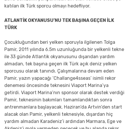
katılan ilk Türk sporcu olmayı hedefliyor.
ATLANTİK OKYANUSU’NU TEK BAŞINA GEÇEN İLK
TÜRK
Çocukluğundan beri yelken sporuyla ilgilenen Tolga
Pamir, 2011 yılında 6.5m uzunluğunda bir yelkenli tekne
ile 33 günde Atlantik okyanusunu dışarıdan yardım
almadan, tek başına geçen ilk Türk açık deniz yelken
sporcusu olarak tanındı. Çalışmalarına devam eden
Pamir, yazın yapacağı ‘Challange4sseas’ isimli rekor
denemesi öncesinde teknesini Viaport Marina’ya
getirdi. Viaport Marina’nın sponsor olarak destek verdiği
Pamir, teknesinin bakımları tamamlandıktan sonra
antrenmanlara başlayacak. Haziran’da Artvin’den start
alacak olan Pamir, yelkenli teknesiyle, dışardan hiç
yardım almadan Karadeniz’i ardından Marmara, Ege ve
Akdeniz’i mola vermeden geçecek ve bu alanda rekor