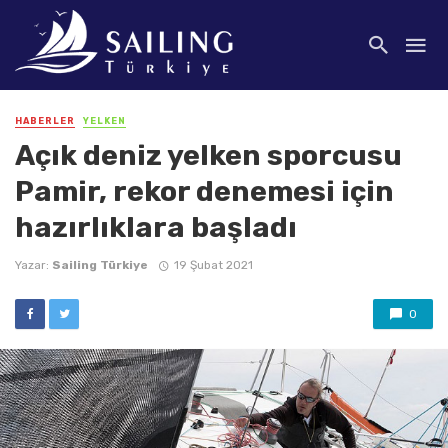
HABERLER
YELKEN
Açık deniz yelken sporcusu
Pamir, rekor denemesi için
hazırlıklara başladı
Yazar:
Sailing Türkiye
19 Şubat 2021
0