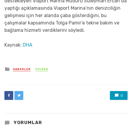
destekleyen Viaport Marina Müdürü Süleyman Ercan da
yaptığı açıklamasında Viaport Marina’nın denizciliğin
gelişmesi için her alanda çaba gösterdiğini, bu
çalışmalar kapsamında Tolga Pamir’e tekne bakım ve
bağlama hizmeti verdiklerini söyledi.
Kaynak:
DHA
Posted
HABERLER
YELKEN
in
0
YORUMLAR