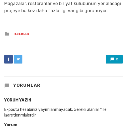
Mağazalar, restoranlar ve bir yat kulübünün yer alacağı
projeye bu kez daha fazla ilgi var gibi görünüyor.
Posted
HABERLER
in
0
YORUMLAR
YORUM YAZIN
E-posta hesabınız yayımlanmayacak.
Gerekli alanlar
*
ile
işaretlenmişlerdir
Yorum