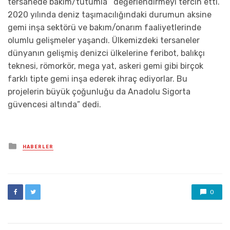
tersanede bakım/tutumla değerlendirmeyi tercih etti.
2020 yılında deniz taşımacılığındaki durumun aksine
gemi inşa sektörü ve bakım/onarım faaliyetlerinde
olumlu gelişmeler yaşandı. Ülkemizdeki tersaneler
dünyanın gelişmiş denizci ülkelerine feribot, balıkçı
teknesi, römorkör, mega yat, askeri gemi gibi birçok
farklı tipte gemi inşa ederek ihraç ediyorlar. Bu
projelerin büyük çoğunluğu da Anadolu Sigorta
güvencesi altında” dedi.
Posted
HABERLER
in
0