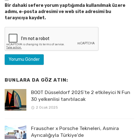
Bir dahaki sefere yorum yaptığımda kullanılmak üzere
adımı, e-posta adresimi ve web site adresimi bu
tarayıcıya kaydet.
BUNLARA DA GÖZ ATIN:
BOOT Düsseldorf 2025’te 2 etkileyici N Fun
30 yelkenlisi tanıtılacak
2 Ocak 2025
Frauscher x Porsche Tekneleri, Asmira
Ayrıcalığıyla Türkiye’de