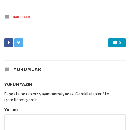
Posted
HABERLER
in
0
YORUMLAR
YORUM YAZIN
E-posta hesabınız yayımlanmayacak.
Gerekli alanlar
*
ile
işaretlenmişlerdir
Yorum