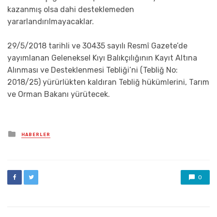
kazanmış olsa dahi desteklemeden
yararlandırılmayacaklar.
29/5/2018 tarihli ve 30435 sayılı Resmî Gazete’de
yayımlanan Geleneksel Kıyı Balıkçılığının Kayıt Altına
Alınması ve Desteklenmesi Tebliği’ni (Tebliğ No:
2018/25) yürürlükten kaldıran Tebliğ hükümlerini, Tarım
ve Orman Bakanı yürütecek.
Posted
HABERLER
in
0