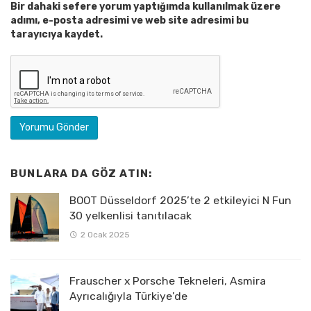
Bir dahaki sefere yorum yaptığımda kullanılmak üzere
adımı, e-posta adresimi ve web site adresimi bu
tarayıcıya kaydet.
BUNLARA DA GÖZ ATIN:
BOOT Düsseldorf 2025’te 2 etkileyici N Fun
30 yelkenlisi tanıtılacak
2 Ocak 2025
Frauscher x Porsche Tekneleri, Asmira
Ayrıcalığıyla Türkiye’de