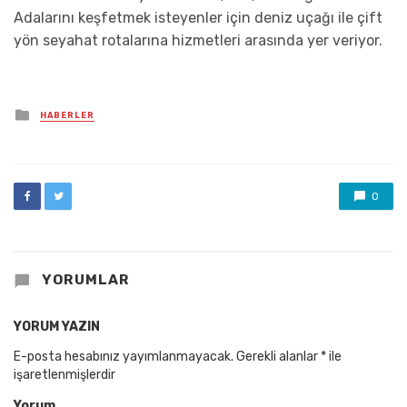
Adalarını keşfetmek isteyenler için deniz uçağı ile çift
yön seyahat rotalarına hizmetleri arasında yer veriyor.
Posted
HABERLER
in
0
YORUMLAR
YORUM YAZIN
E-posta hesabınız yayımlanmayacak.
Gerekli alanlar
*
ile
işaretlenmişlerdir
Yorum