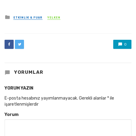
Posted
ETKINLIK & FUAR
YELKEN
in
0
YORUMLAR
YORUM YAZIN
E-posta hesabınız yayımlanmayacak.
Gerekli alanlar
*
ile
işaretlenmişlerdir
Yorum