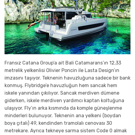
Fransız Catana Group’a ait Bali Catamarans’ın 12,33
metrelik yelkenlisi Olivier Poncin ile Lasta Design’ın
imzasını taşıyor. Teknenin havuzluğuna sadece bir bank
konmuş. Flybridge’e havuzluğun hem sancak hem
iskele yanından çıkılıyor. Sancak merdiven dümene
giderken, iskele merdiven yardımcı kaptan koltuğuna
ulaşıyor. Fly’ın arka kısmında da komple güneşlenme
minderleri bulunuyor. Teknenin ana yelkeni (boydan
boya çıtalı) 49, kendinden tramolalı cenovası 30
metrekare. Ayrıca tekneye sarma sistem Code 0 almak