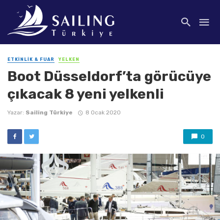
ETKINLIK & FUAR
YELKEN
Boot Düsseldorf’ta görücüye
çıkacak 8 yeni yelkenli
Yazar:
Sailing Türkiye
8 Ocak 2020
0