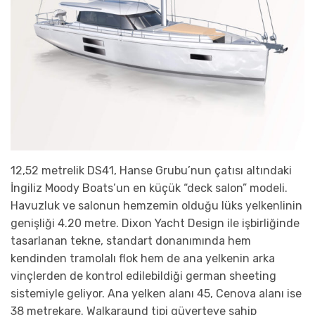
12,52 metrelik DS41, Hanse Grubu’nun çatısı altındaki
İngiliz Moody Boats’un en küçük “deck salon” modeli.
Havuzluk ve salonun hemzemin olduğu lüks yelkenlinin
genişliği 4.20 metre. Dixon Yacht Design ile işbirliğinde
tasarlanan tekne, standart donanımında hem
kendinden tramolalı flok hem de ana yelkenin arka
vinçlerden de kontrol edilebildiği german sheeting
sistemiyle geliyor. Ana yelken alanı 45, Cenova alanı ise
38 metrekare. Walkaraund tipi güverteye sahip