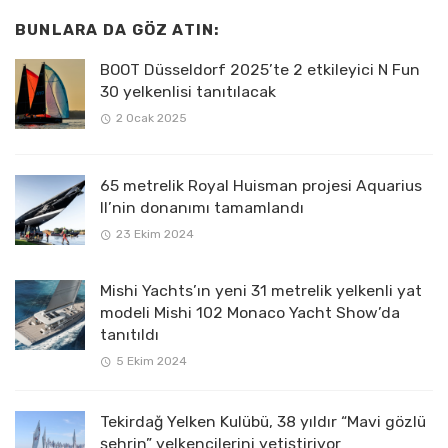
BUNLARA DA GÖZ ATIN:
BOOT Düsseldorf 2025’te 2 etkileyici N Fun
30 yelkenlisi tanıtılacak
2 Ocak 2025
65 metrelik Royal Huisman projesi Aquarius
II’nin donanımı tamamlandı
23 Ekim 2024
Mishi Yachts’ın yeni 31 metrelik yelkenli yat
modeli Mishi 102 Monaco Yacht Show’da
tanıtıldı
5 Ekim 2024
Tekirdağ Yelken Kulübü, 38 yıldır “Mavi gözlü
şehrin” yelkencilerini yetiştiriyor