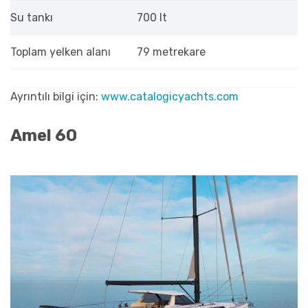
Su tankı
700 lt
Toplam yelken alanı
79 metrekare
Ayrıntılı bilgi için:
www.catalogicyachts.com
Amel 60