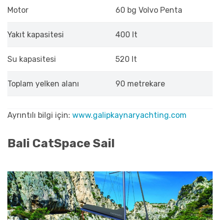
Motor
60 bg Volvo Penta
Yakıt kapasitesi
400 lt
Su kapasitesi
520 lt
Toplam yelken alanı
90 metrekare
Ayrıntılı bilgi için:
www.galipkaynaryachting.com
Bali CatSpace Sail