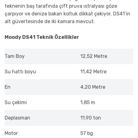
teknenin baş tarafında çift pruva ıstralyası göze
çarpıyor ve denize bakan koltuk dikkat çekiyor. DS41’in
alt güvertesinde de iki kamara mevcut.
Moody DS41 Teknik Özellikler
Tam Boy
12,52 Metre
Su hattı boyu
11,42 Metre
En
4,20 Metre
Su çekimi
1,85 m
Deplasman
11.90 ton
Motor
57 bg