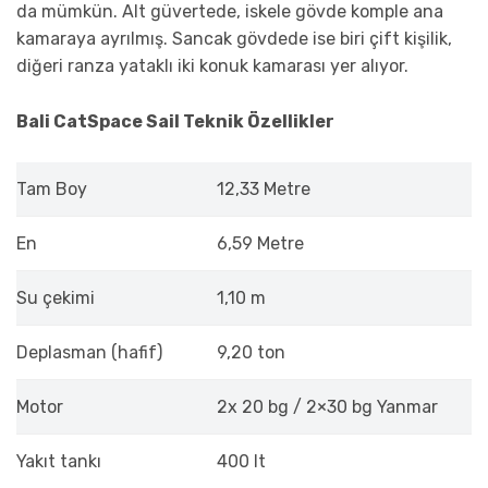
da mümkün. Alt güvertede, iskele gövde komple ana
kamaraya ayrılmış. Sancak gövdede ise biri çift kişilik,
diğeri ranza yataklı iki konuk kamarası yer alıyor.
Bali CatSpace Sail Teknik Özellikler
Tam Boy
12,33 Metre
En
6,59 Metre
Su çekimi
1,10 m
Deplasman (hafif)
9,20 ton
Motor
2x 20 bg / 2×30 bg Yanmar
Yakıt tankı
400 lt