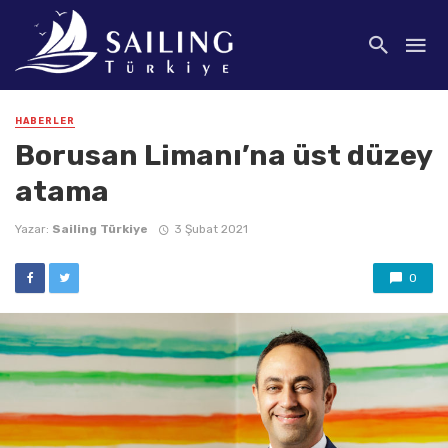
HABERLER
Borusan Limanı’na üst düzey
atama
Yazar:
Sailing Türkiye
3 Şubat 2021
0