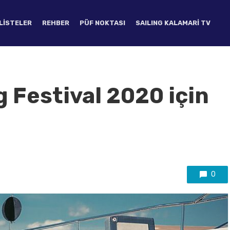
LISTELER
REHBER
PÜF NOKTASI
SAILING KALAMARI TV
 Festival 2020 için
0