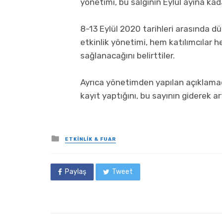
yönetimi, bu salgının Eylül ayına kad
8-13 Eylül 2020 tarihleri arasında d
etkinlik yönetimi, hem katılımcılar he
sağlanacağını belirttiler.
Ayrıca yönetimden yapılan açıklamad
kayıt yaptığını, bu sayının giderek art
Posted
ETKINLIK & FUAR
in
Paylaş
Tweet