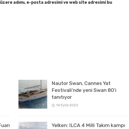
üzere adımı, e-posta adresimi ve web site adresimi bu
Nautor Swan, Cannes Yat
Festivali’nde yeni Swan 80’i
tanıtıyor
14 Eylül 2023
uarı
Yelken: ILCA 4 Milli Takım kampı