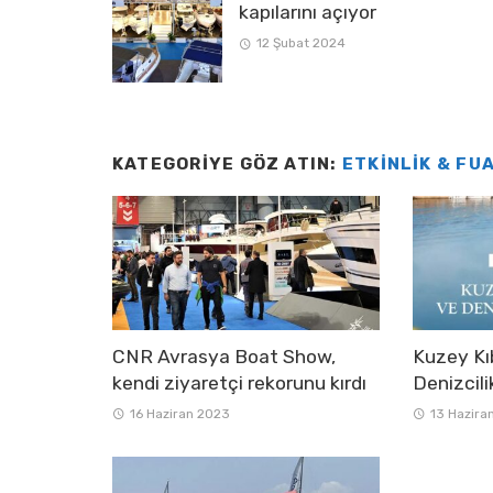
kapılarını açıyor
12 Şubat 2024
KATEGORIYE GÖZ ATIN:
ETKINLIK & FU
CNR Avrasya Boat Show,
Kuzey Kı
kendi ziyaretçi rekorunu kırdı
Denizcili
16 Haziran 2023
13 Hazira