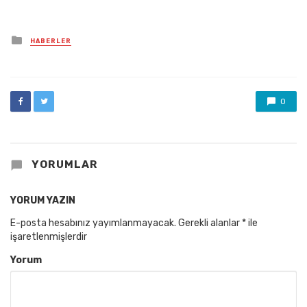
Posted
HABERLER
in
0
YORUMLAR
YORUM YAZIN
E-posta hesabınız yayımlanmayacak.
Gerekli alanlar
*
ile
işaretlenmişlerdir
Yorum