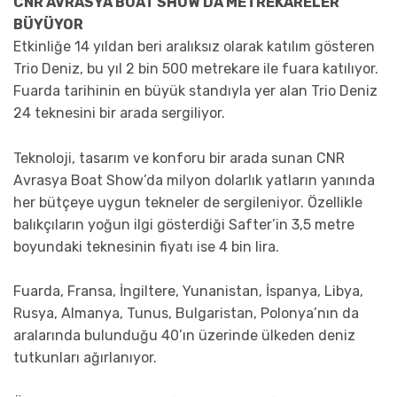
CNR AVRASYA BOAT SHOW’DA METREKARELER
BÜYÜYOR
Etkinliğe 14 yıldan beri aralıksız olarak katılım gösteren
Trio Deniz, bu yıl 2 bin 500 metrekare ile fuara katılıyor.
Fuarda tarihinin en büyük standıyla yer alan Trio Deniz
24 teknesini bir arada sergiliyor.
Teknoloji, tasarım ve konforu bir arada sunan CNR
Avrasya Boat Show’da milyon dolarlık yatların yanında
her bütçeye uygun tekneler de sergileniyor. Özellikle
balıkçıların yoğun ilgi gösterdiği Safter’in 3,5 metre
boyundaki teknesinin fiyatı ise 4 bin lira.
Fuarda, Fransa, İngiltere, Yunanistan, İspanya, Libya,
Rusya, Almanya, Tunus, Bulgaristan, Polonya’nın da
aralarında bulunduğu 40’ın üzerinde ülkeden deniz
tutkunları ağırlanıyor.