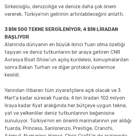
Sirkecioğlu, denizciliğe ve denize daha çok önem
vererek, Türkiye’nin gelirinin artırılabileceğini anlattı.
3 BİN 500 TEKNE SERGİLENİYOR, 4 BİN LİRADAN
BAŞLIYOR
Alanında dünyanın en büyük ikinci fuarı olma özelliği
taşıyan ve deniz tutkunlarını bir araya getiren CNR
Avrasya Boat Show’un açılış kurdelesi, konuşmalardan
sonra Bakan Turhan ve diğer protokol üyelerince
kesildi.
Yarından itibaren tüm ziyaretçilere açık olacak ve 3
Mart’a kadar sürecek fuarda, 4 bin liradan 102 milyon
liraya kadar fiyat aralığında her bütçeye uygun tekne,
yat ve yelkenliler deniz tutkunlarının beğenisine
sunuluyor. Türkiye’nin en önemli marinalarının yer aldığı
fuarda, Princess, Sanlorenzo, Prestige, Cranchi,
Azimut, Numarine, Hanse, Chris Craft’in de aralarında