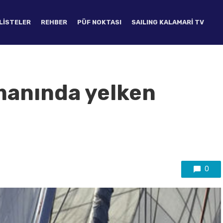
LISTELER
REHBER
PÜF NOKTASI
SAILING KALAMARI TV
manında yelken
0