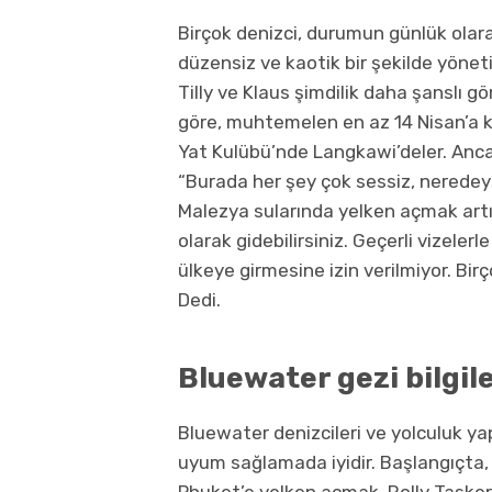
Birçok denizci, durumun günlük olara
düzensiz ve kaotik bir şekilde yönet
Tilly ve Klaus şimdilik daha şanslı 
göre, muhtemelen en az 14 Nisan’a k
Yat Kulübü’nde Langkawi’deler. Anca
“Burada her şey çok sessiz, neredey
Malezya sularında yelken açmak artı
olarak gidebilirsiniz. Geçerli vizelerl
ülkeye girmesine izin verilmiyor. Bir
Dedi.
Bluewater gezi bilgile
Bluewater denizcileri ve yolculuk ya
uyum sağlamada iyidir. Başlangıçta, 
Phuket’e yelken açmak, Rolly Tasker 