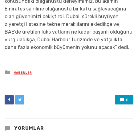
konusundaki olağanüstü deneyimimiz, bu adımın
Emirates sahiline olağanüstü bir katkı sağlayacağına
olan güvenimizi pekiştirdi. Dubai, sürekli büyüyen
ziyaretçi listesine tekne meraklılarını ekledikçe ve
BAE’de üretilen lüks yatların ne kadar başarılı olduğunu
vurguladıkça, Dubai Harbour turizmde ve yatçılıkta
daha fazla ekonomik büyümenin yolunu açacak” dedi.
Posted
HABERLER
in
0
YORUMLAR