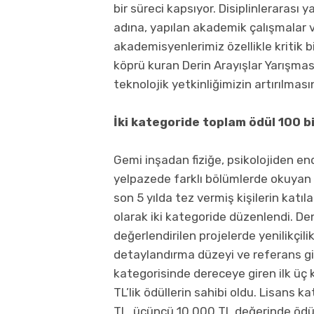
bir süreci kapsıyor. Disiplinlerarası 
adına, yapılan akademik çalışmalar 
akademisyenlerimiz özellikle kritik b
köprü kuran Derin Arayışlar Yarışmas
teknolojik yetkinliğimizin artırılmas
İki kategoride toplam ödül 100 bi
Gemi inşadan fiziğe, psikolojiden en
yelpazede farklı bölümlerde okuyan 
son 5 yılda tez vermiş kişilerin katıl
olarak iki kategoride düzenlendi. Den
değerlendirilen projelerde yenilikçilik,
detaylandırma düzeyi ve referans gib
kategorisinde dereceye giren ilk üç 
TL’lik ödüllerin sahibi oldu. Lisans k
TL, üçüncü 10.000 TL değerinde ödül 