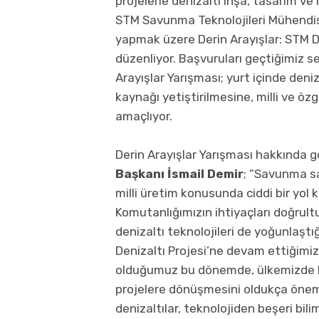
projelerle denizaltı inşa, tasarım v
STM Savunma Teknolojileri Mühendisl
yapmak üzere Derin Arayışlar: STM De
düzenliyor. Başvuruları geçtiğimiz sen
Arayışlar Yarışması; yurt içinde deniz
kaynağı yetiştirilmesine, milli ve öz
amaçlıyor.
Derin Arayışlar Yarışması hakkında gö
Başkanı İsmail Demir
;
“Savunma san
milli üretim konusunda ciddi bir yol
Komutanlığımızın ihtiyaçları doğrult
denizaltı teknolojileri de yoğunlaştığ
Denizaltı Projesi’ne devam ettiğimiz 
olduğumuz bu dönemde, ülkemizde b
projelere dönüşmesini oldukça önem
denizaltılar, teknolojiden beşeri bil