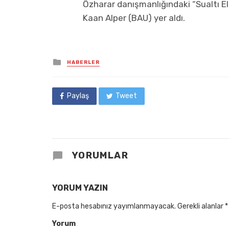
Özharar danışmanlığındaki “Sualtı E
Kaan Alper (BAU) yer aldı.
Posted
HABERLER
in
Paylaş
Tweet
YORUMLAR
YORUM YAZIN
E-posta hesabınız yayımlanmayacak.
Gerekli alanlar
*
Yorum