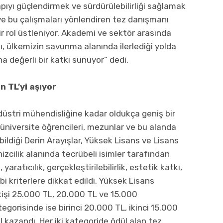
yapıyı güçlendirmek ve sürdürülebilirliği sağlamak
ve bu çalışmaları yönlendiren tez danışmanı
ir rol üstleniyor. Akademi ve sektör arasında
ı, ülkemizin savunma alanında ilerlediği yolda
ına değerli bir katkı sunuyor” dedi.
n TL’yi aşıyor
düstri mühendisliğine kadar oldukça geniş bir
üniversite öğrencileri, mezunlar ve bu alanda
abildiği Derin Arayışlar, Yüksek Lisans ve Lisans
izcilik alanında tecrübeli isimler tarafından
 yaratıcılık, gerçekleştirilebilirlik, estetik katkı,
i kriterlere dikkat edildi. Yüksek Lisans
kişi 25.000 TL, 20.000 TL ve 15.000
ategorisinde ise birinci 20.000 TL, ikinci 15.000
kazandı. Her iki kategoride ödül alan tez