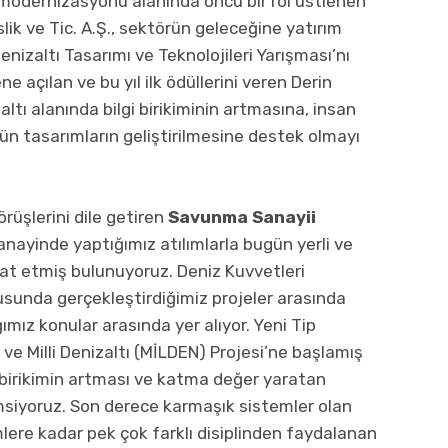
e modernizasyonu alanında öncü bir rol üstlenen
ik ve Tic. A.Ş., sektörün geleceğine yatırım
nizaltı Tasarımı ve Teknolojileri Yarışması’nı
e açılan ve bu yıl ilk ödüllerini veren Derin
altı alanında bilgi birikiminin artmasına, insan
gün tasarımların geliştirilmesine destek olmayı
rüşlerini dile getiren
Savunma Sanayii
ayinde yaptığımız atılımlarla bugün yerli ve
 kat etmiş bulunuyoruz. Deniz Kuvvetleri
usunda gerçekleştirdiğimiz projeler arasında
ımız konular arasında yer alıyor. Yeni Tip
ve Milli Denizaltı (MİLDEN) Projesi’ne başlamış
irikimin artması ve katma değer yaratan
siyoruz. Son derece karmaşık sistemler olan
imlere kadar pek çok farklı disiplinden faydalanan