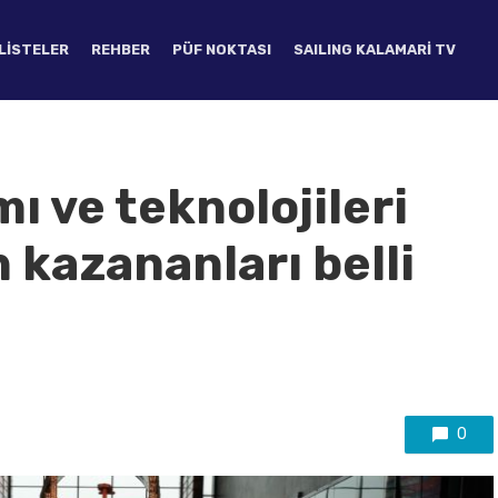
LISTELER
REHBER
PÜF NOKTASI
SAILING KALAMARI TV
mı ve teknolojileri
 kazananları belli
0