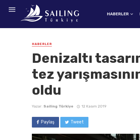
HABERLER
HABERLER
Denizaltı tasarı
tez yarışmasının
oldu
Yazar:
Sailing Türkiye
12 Kasım 2019
Paylaş
Tweet