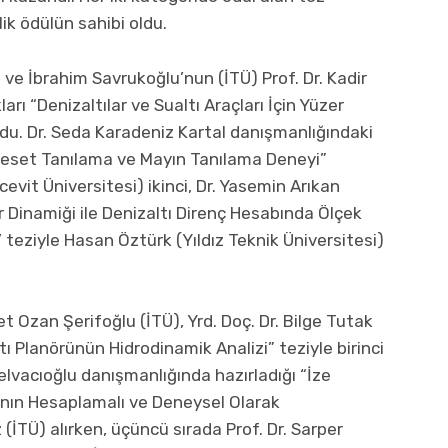
lik ödülün sahibi oldu.
ve İbrahim Savrukoğlu’nun (İTÜ) Prof. Dr. Kadir
rı “Denizaltılar ve Sualtı Araçları İçin Yüzer
oldu. Dr. Seda Karadeniz Kartal danışmanlığındaki
i Ceset Tanılama ve Mayın Tanılama Deneyi”
cevit Üniversitesi) ikinci, Dr. Yasemin Arıkan
 Dinamiği ile Denizaltı Direnç Hesabında Ölçek
 teziyle Hasan Öztürk (Yıldız Teknik Üniversitesi)
Ozan Şerifoğlu (İTÜ), Yrd. Doç. Dr. Bilge Tutak
tı Planörünün Hidrodinamik Analizi” teziyle birinci
ı Helvacıoğlu danışmanlığında hazırladığı “İze
ının Hesaplamalı ve Deneysel Olarak
(İTÜ) alırken, üçüncü sırada Prof. Dr. Sarper