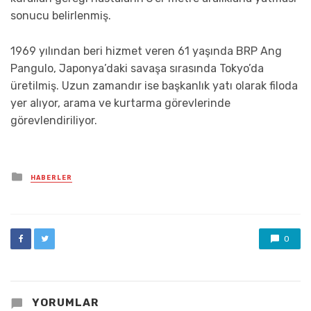
sonucu belirlenmiş.
1969 yılından beri hizmet veren 61 yaşında BRP Ang
Pangulo, Japonya’daki savaşa sırasında Tokyo’da
üretilmiş. Uzun zamandır ise başkanlık yatı olarak filoda
yer alıyor, arama ve kurtarma görevlerinde
görevlendiriliyor.
Posted
HABERLER
in
0
YORUMLAR