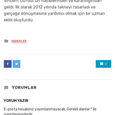
Vincent Dufour’un hayallerinden ve kararlılığından
geldi. İlk olarak 2012 yılında tekneyi tasarladı ve
gerçeğe dönüşmesine yardımcı olmak için bir uzman
ekibi oluşturdu.
Posted
HABERLER
in
0
YORUMLAR
YORUM YAZIN
E-posta hesabınız yayımlanmayacak.
Gerekli alanlar
*
ile
işaretlenmişlerdir