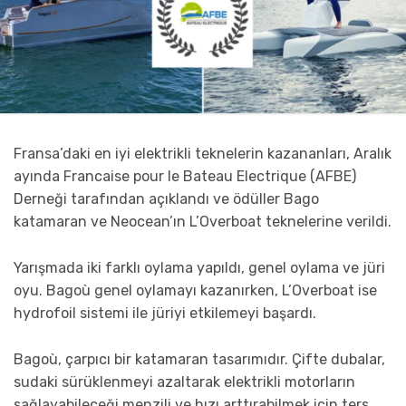
Fransa’daki en iyi elektrikli teknelerin kazananları, Aralık
ayında Francaise pour le Bateau Electrique (AFBE)
Derneği tarafından açıklandı ve ödüller Bago
katamaran ve Neocean’ın L’Overboat teknelerine verildi.
Yarışmada iki farklı oylama yapıldı, genel oylama ve jüri
oyu. Bagoù genel oylamayı kazanırken, L’Overboat ise
hydrofoil sistemi ile jüriyi etkilemeyi başardı.
Bagoù, çarpıcı bir katamaran tasarımıdır. Çifte dubalar,
sudaki sürüklenmeyi azaltarak elektrikli motorların
sağlayabileceği menzili ve hızı arttırabilmek için ters