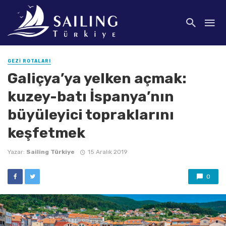
GEZI ROTALARI
Galiçya’ya yelken açmak:
kuzey-batı İspanya’nın
büyüleyici topraklarını
keşfetmek
Yazar:
Sailing Türkiye
15 Aralık 2019
0