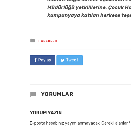
Müdürlüğü yetkililerine, Çocuk Hak
kampanyaya katılan herkese teşe
Posted
HABERLER
in
Paylaş
Tweet
YORUMLAR
YORUM YAZIN
E-posta hesabınız yayımlanmayacak.
Gerekli alanlar
*