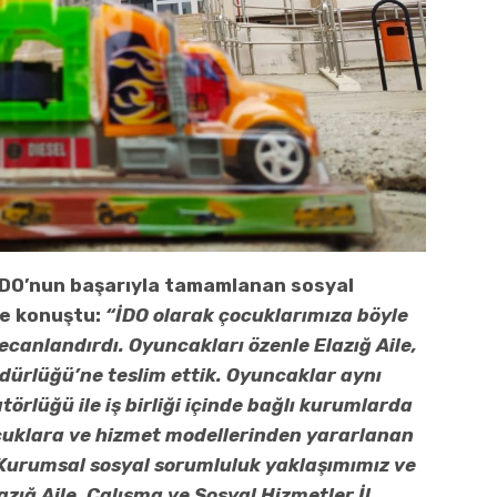
İDO’nun başarıyla tamamlanan sosyal
le konuştu:
“İDO olarak çocuklarımıza böyle
canlandırdı. Oyuncakları özenle Elazığ Aile,
dürlüğü’ne teslim ettik. Oyuncaklar aynı
atörlüğü ile iş birliği içinde bağlı kurumlarda
cuklara ve hizmet modellerinden yararlanan
Kurumsal sosyal sorumluluk yaklaşımımız ve
zığ Aile, Çalışma ve Sosyal Hizmetler İl