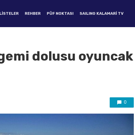
LISTELER
REHBER
PÜF NOKTASI
SAILING KALAMARI TV
r gemi dolusu oyuncak
0