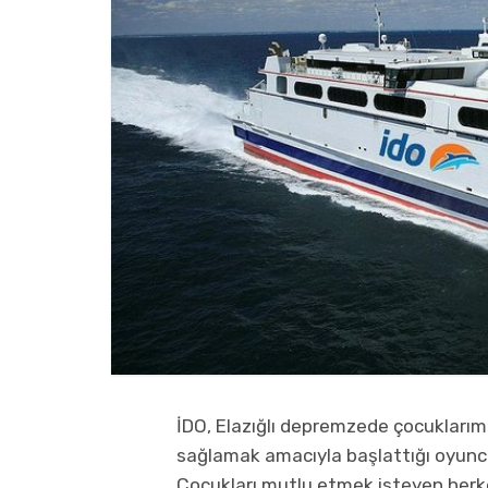
İDO,
Elazığlı depremzede çocuklarım
sağlamak amacıyla başlattığı oyun
Çocukları mutlu etmek isteyen herkes