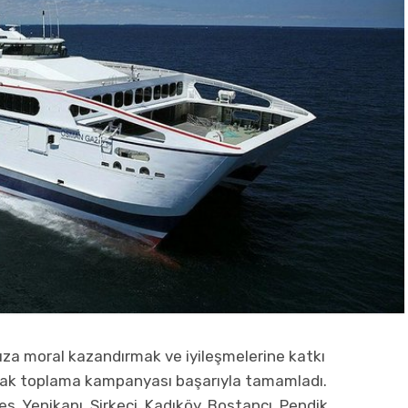
ıza moral kazandırmak ve iyileşmelerine katkı
cak toplama kampanyası başarıyla tamamladı.
, Yenikapı, Sirkeci, Kadıköy, Bostancı, Pendik,