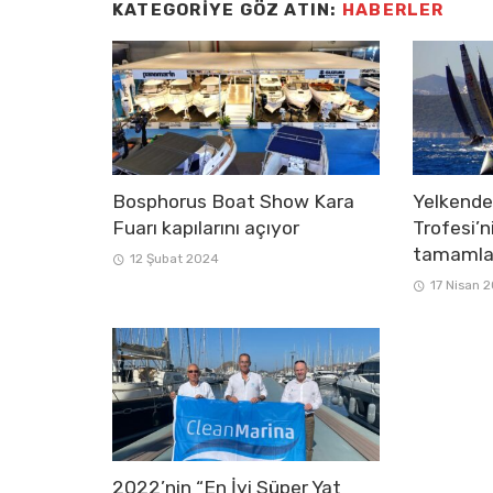
KATEGORIYE GÖZ ATIN:
HABERLER
Bosphorus Boat Show Kara
Yelkend
Fuarı kapılarını açıyor
Trofesi’n
tamamla
12 Şubat 2024
17 Nisan 
2022’nin “En İyi Süper Yat