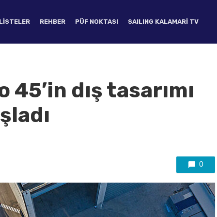
LISTELER
REHBER
PÜF NOKTASI
SAILING KALAMARI TV
 45’in dış tasarımı
şladı
0