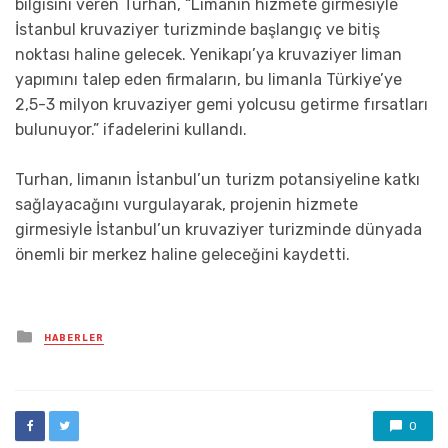
bilgisini veren Turhan, “Limanın hizmete girmesiyle
İstanbul kruvaziyer turizminde başlangıç ve bitiş
noktası haline gelecek. Yenikapı’ya kruvaziyer liman
yapımını talep eden firmaların, bu limanla Türkiye’ye
2,5-3 milyon kruvaziyer gemi yolcusu getirme fırsatları
bulunuyor.” ifadelerini kullandı.
Turhan, limanın İstanbul’un turizm potansiyeline katkı
sağlayacağını vurgulayarak, projenin hizmete
girmesiyle İstanbul’un kruvaziyer turizminde dünyada
önemli bir merkez haline geleceğini kaydetti.
Posted
HABERLER
in
0