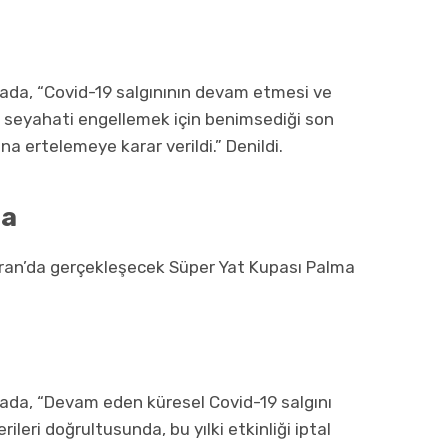
mada, “Covid-19 salgınının devam etmesi ve
ı seyahati engellemek için benimsediği son
ına ertelemeye karar verildi.” Denildi.
ma
iran’da gerçekleşecek Süper Yat Kupası Palma
mada, “Devam eden küresel Covid-19 salgını
leri doğrultusunda, bu yılki etkinliği iptal