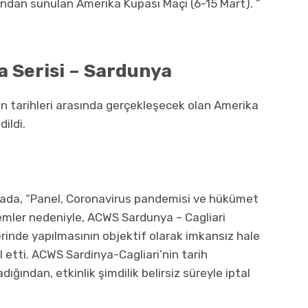
ından sunulan Amerika Kupası Maçı (6-15 Mart). ”
 Serisi – Sardunya
 tarihleri ​​arasında gerçekleşecek olan Amerika
ildi.
amada, “Panel, Coronavirus pandemisi ve hükümet
lemler nedeniyle, ACWS Sardunya – Cagliari
erinde yapılmasının objektif olarak imkansız hale
al etti. ACWS Sardinya-Cagliari’nin tarih
ığından, etkinlik şimdilik belirsiz süreyle iptal