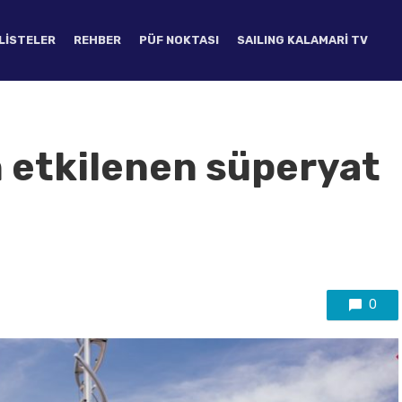
LISTELER
REHBER
PÜF NOKTASI
SAILING KALAMARI TV
 etkilenen süperyat
0