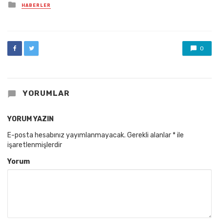
Posted
HABERLER
in
0
YORUMLAR
YORUM YAZIN
E-posta hesabınız yayımlanmayacak.
Gerekli alanlar
*
ile
işaretlenmişlerdir
Yorum