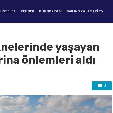
LISTELER
REHBER
PÜF NOKTASI
SAILING KALAMARI TV
knelerinde yaşayan
rina önlemleri aldı
0