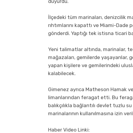
duyurdu.
İlçedeki tüm marinaları, denizcilik m
rıhtımlarını kapattı ve Miami-Dade po
gönderdi. Yaptığı tek istisna ticari ba
Yeni talimatlar altında, marinalar, te
mağazaları, gemilerde yaşayanlar, ge
yapan kişilere ve gemilerindeki ulus
kalabilecek.
Gimenez ayrıca Matheson Hamak ve Bl
limanlarından feragat etti. Bu feragat
balıkçılıkla bağlantılı devlet tuzlu su
marinalarının kullanılmasına izin veril
Haber Video Linki: