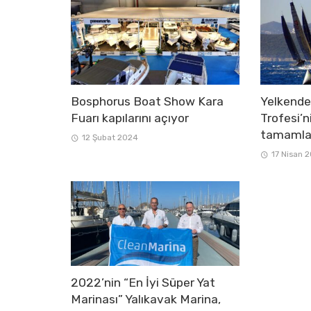
Bosphorus Boat Show Kara
Yelkend
Fuarı kapılarını açıyor
Trofesi’n
tamamla
12 Şubat 2024
17 Nisan 
2022’nin “En İyi Süper Yat
Marinası” Yalıkavak Marina,