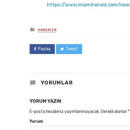
https://www.miamiherald.com/news/
Posted
HABERLER
in
Paylaş
Tweet
YORUMLAR
YORUM YAZIN
E-posta hesabınız yayımlanmayacak.
Gerekli alanlar
*
Yorum