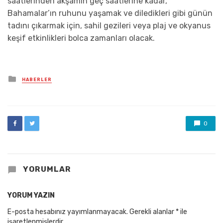
saatlerinden akşamın geç saatlerine kadar,
Bahamalar’ın ruhunu yaşamak ve diledikleri gibi günün
tadını çıkarmak için, sahil gezileri veya plaj ve okyanus
keşif etkinlikleri bolca zamanları olacak.
Posted
HABERLER
in
0
YORUMLAR
YORUM YAZIN
E-posta hesabınız yayımlanmayacak.
Gerekli alanlar
*
ile
işaretlenmişlerdir