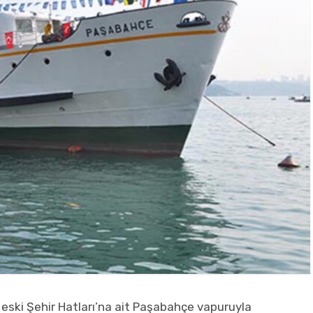
 eski Şehir Hatları’na ait Paşabahçe vapuruyla