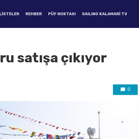
LISTELER
REHBER
PÜF NOKTASI
SAILING KALAMARI TV
u satışa çıkıyor
0