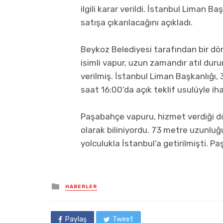
ilgili karar verildi. İstanbul Liman 
satışa çıkarılacağını açıkladı.
Beykoz Belediyesi tarafından bir dön
isimli vapur, uzun zamandır atıl dur
verilmiş. İstanbul Liman Başkanlığı,
saat 16:00’da açık teklif usulüyle iha
Paşabahçe vapuru, hizmet verdiği dö
olarak biliniyordu. 73 metre uzunluğ
yolculukla İstanbul’a getirilmişti. Pa
Posted
HABERLER
in
Paylaş
Tweet