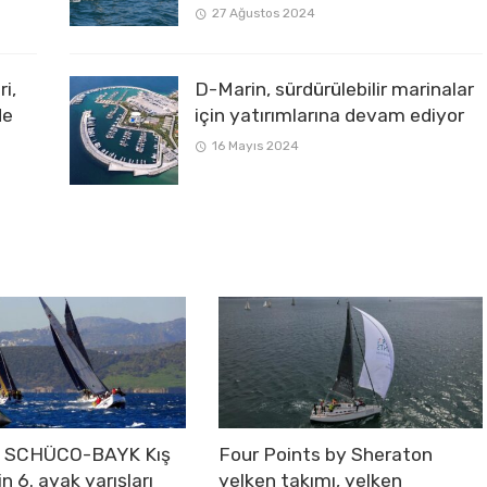
27 Ağustos 2024
i,
D-Marin, sürdürülebilir marinalar
de
için yatırımlarına devam ediyor
16 Mayıs 2024
e SCHÜCO-BAYK Kış
Four Points by Sheraton
in 6. ayak yarışları
yelken takımı, yelken