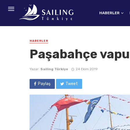
HABERLER
HABERLER
Paşabahçe vapur
Yazar:
Sailing Türkiye
24 Ekim 2019
Paylaş
Tweet