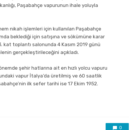
Başkanlığı, Paşabahçe vapurunun ihale yoluyla
em nikah işlemleri için kullanılan Paşabahçe
umda beklediği için satışına ve sökümüne karar
 3. kat toplantı salonunda 4 Kasım 2019 günü
lenin gerçekleştirileceğini açıkladı.
nemde şehir hatlarına ait en hızlı yolcu vapuru
undaki vapur İtalya’da üretilmiş ve 60 saatlik
şabahçe’nin ilk sefer tarihi ise 17 Ekim 1952.
0