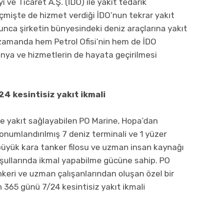
 ve Ticaret A.Ş. (İDO) ile yakıt tedarik
çmişte de hizmet verdiği İDO’nun tekrar yakıt
oyunca şirketin bünyesindeki deniz araçlarına yakıt
 zamanda hem Petrol Ofisi’nin hem de İDO
nya ve hizmetlerin de hayata geçirilmesi
4 kesintisiz yakıt ikmali
re yakıt sağlayabilen PO Marine, Hopa’dan
onumlandırılmış 7 deniz terminali ve 1 yüzer
 büyük kara tanker filosu ve uzman insan kaynağı
 koşullarında ikmal yapabilme gücüne sahip. PO
nkeri ve uzman çalışanlarından oluşan özel bir
ın 365 günü 7/24 kesintisiz yakıt ikmali