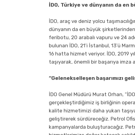
İDO, Türkiye ve dünyanın da en b
İDO, araç ve deniz yolcu taşımacılı
dünyanın da en büyük şirketlerinden
feribotu, 20 arabalı vapuru ve 24 a
bulunan İDO, 21’i İstanbul, 13’ü Ma
16 hatta hizmet veriyor. İDO, 2019 yı
taşıyarak, önemli bir başarıya imza a
“Gelenekselleşen başarımızı gel
İDO Genel Müdürü Murat Orhan, “İDO o
gerçekleştirdiğimiz iş birliğinin op
kalite hizmetimizi daha yukarı taşıya
geliştirerek sürdüreceğiz. Petrol Ofisi
kampanyalarda buluşturacağız. Petrol 
hizmetlerimize değer katacak şekild