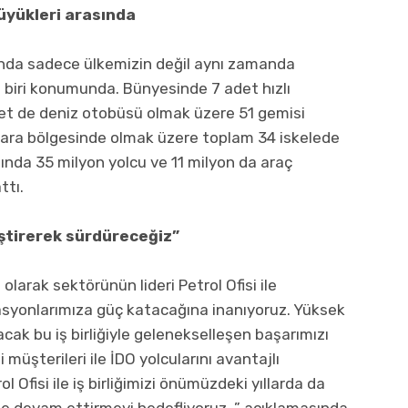
üyükleri arasında
ğında sadece ülkemizin değil aynı zamanda
 biri konumunda. Bünyesinde 7 adet hızlı
det de deniz otobüsü olmak üzere 51 gemisi
rmara bölgesinde olmak üzere toplam 34 iskelede
lında 35 milyon yolcu ve 11 milyon da araç
ttı.
iştirerek sürdüreceğiz”
larak sektörünün lideri Petrol Ofisi ile
erasyonlarımıza güç katacağına inanıyoruz. Yüksek
cak bu iş birliğiyle gelenekselleşen başarımızı
 müşterileri ile İDO yolcularını avantajlı
Ofisi ile iş birliğimizi önümüzdeki yıllarda da
e devam ettirmeyi hedefliyoruz. ” açıklamasında