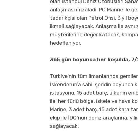
olan İstanbul Deniz Otobüsleri Sanayi
anlaşması imzaladı. PO Marine ile ge
tedarikçisi olan Petrol Ofisi, 3 yıl b
ikmali sağlayacak. Anlaşma ile aynı
müşterilerine değer katacak, kampa
hedefleniyor.
365 gün boyunca her koşulda, 7/2
Türkiye’nin tüm limanlarında gemile
İskenderun’a sahil şeridin boyunca k
istasyonu, 15 adet barç, ülkenin en
ile; her türlü bölge, iskele ve hava
Marine, 3 adet barç, 15 adet kara ta
ekip ile İDO’nun deniz araçlarına, yıl
sağlayacak.