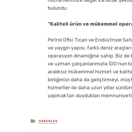
bulundu.
“Kaliteli ürün ve mükemmel oper
Petrol Ofisi Ticari ve Endüstriyel Sat
ve yaygın yapısı, farklı deniz araçları 
operasyon dinamiğine sahip. Biz de 
ve uzman çalışanlarımızla İDO’nun 
aralıksız mükemmel hizmet ve kaliteli
birliğimizi daha da geliştirmeyi, m
hizmetler ile daha uzun yıllar sürdürm
yapmaktan duydukları memnuniyeti d
Posted
HABERLER
in