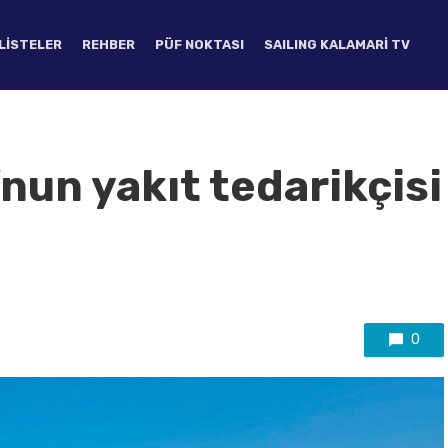
LISTELER
REHBER
PÜF NOKTASI
SAILING KALAMARI TV
’nun yakıt tedarikçisi
0