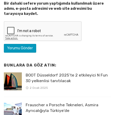
Bir dahaki sefere yorum yaptığımda kullanılmak üzere
adımı, e-posta adresimi ve web site adresimi bu
tarayıcıya kaydet.
BUNLARA DA GÖZ ATIN:
BOOT Düsseldorf 2025’te 2 etkileyici N Fun
30 yelkenlisi tanıtılacak
2 Ocak 2025
Frauscher x Porsche Tekneleri, Asmira
Ayrıcalığıyla Türkiye’de