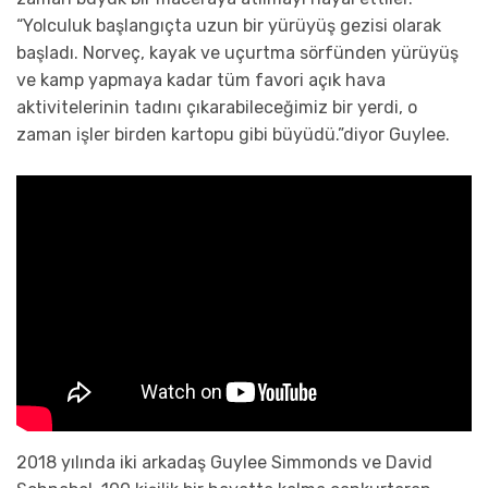
“Yolculuk başlangıçta uzun bir yürüyüş gezisi olarak
başladı. Norveç, kayak ve uçurtma sörfünden yürüyüş
ve kamp yapmaya kadar tüm favori açık hava
aktivitelerinin tadını çıkarabileceğimiz bir yerdi, o
zaman işler birden kartopu gibi büyüdü.”diyor Guylee.
2018 yılında iki arkadaş Guylee Simmonds ve David