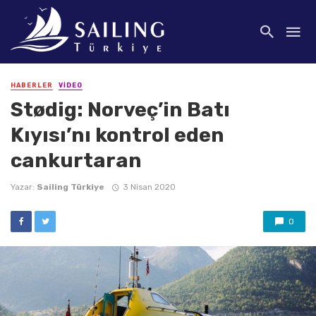
HABERLER
VIDEO
Stødig: Norveç’in Batı
Kıyısı’nı kontrol eden
cankurtaran
Yazar:
Sailing Türkiye
3 Nisan 2020
0