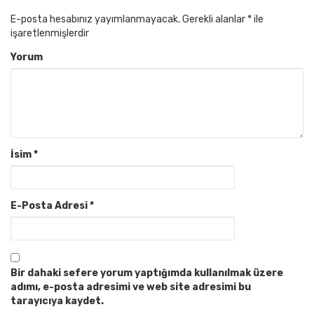
E-posta hesabınız yayımlanmayacak.
Gerekli alanlar
*
ile
işaretlenmişlerdir
Yorum
İsim
*
E-Posta Adresi
*
Bir dahaki sefere yorum yaptığımda kullanılmak üzere
adımı, e-posta adresimi ve web site adresimi bu
tarayıcıya kaydet.