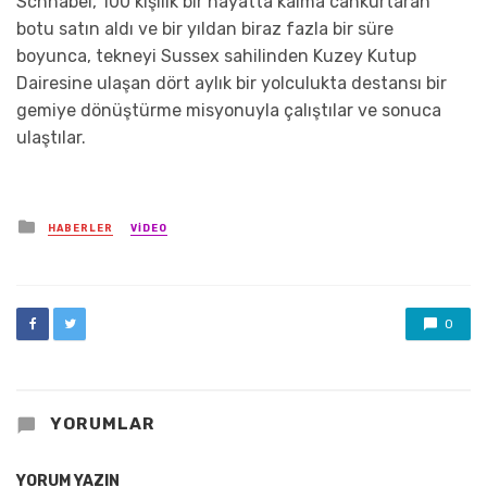
Schnabel, 100 kişilik bir hayatta kalma cankurtaran
botu satın aldı ve bir yıldan biraz fazla bir süre
boyunca, tekneyi Sussex sahilinden Kuzey Kutup
Dairesine ulaşan dört aylık bir yolculukta destansı bir
gemiye dönüştürme misyonuyla çalıştılar ve sonuca
ulaştılar.
Posted
HABERLER
VIDEO
in
0
YORUMLAR
YORUM YAZIN