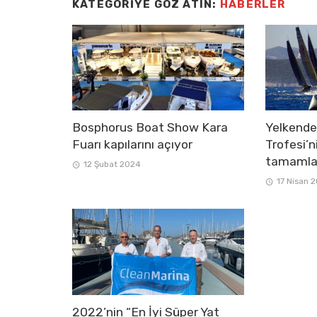
KATEGORIYE GÖZ ATIN:
HABERLER
Bosphorus Boat Show Kara
Yelkend
Fuarı kapılarını açıyor
Trofesi’n
tamamla
12 Şubat 2024
17 Nisan 
2022’nin “En İyi Süper Yat