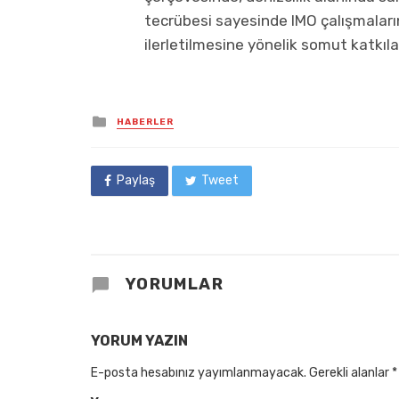
tecrübesi sayesinde IMO çalışmaları
ilerletilmesine yönelik somut katkı
Posted
HABERLER
in
Paylaş
Tweet
YORUMLAR
YORUM YAZIN
E-posta hesabınız yayımlanmayacak.
Gerekli alanlar
*