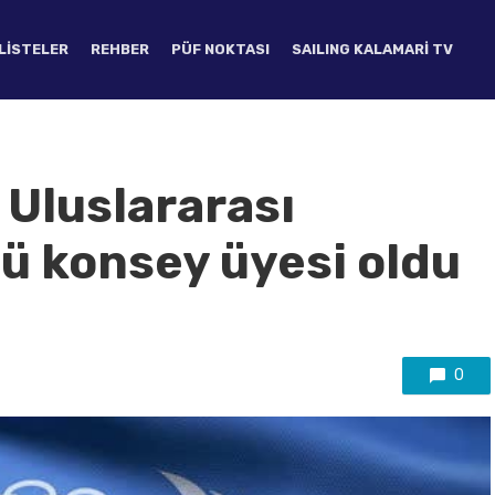
LISTELER
REHBER
PÜF NOKTASI
SAILING KALAMARI TV
 Uluslararası
tü konsey üyesi oldu
0