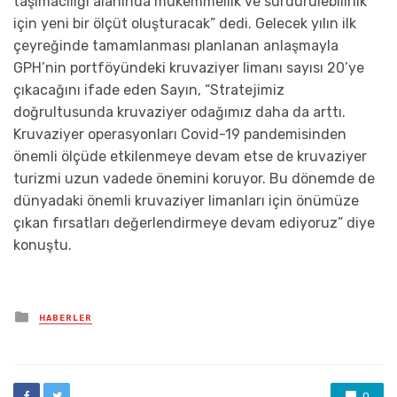
taşımacılığı alanında mükemmellik ve sürdürülebilirlik
için yeni bir ölçüt oluşturacak” dedi. Gelecek yılın ilk
çeyreğinde tamamlanması planlanan anlaşmayla
GPH’nin portföyündeki kruvaziyer limanı sayısı 20’ye
çıkacağını ifade eden Sayın, “Stratejimiz
doğrultusunda kruvaziyer odağımız daha da arttı.
Kruvaziyer operasyonları Covid-19 pandemisinden
önemli ölçüde etkilenmeye devam etse de kruvaziyer
turizmi uzun vadede önemini koruyor. Bu dönemde de
dünyadaki önemli kruvaziyer limanları için önümüze
çıkan fırsatları değerlendirmeye devam ediyoruz” diye
konuştu.
Posted
HABERLER
in
0