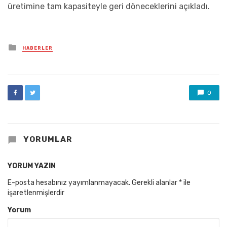
üretimine tam kapasiteyle geri döneceklerini açıkladı.
Posted
HABERLER
in
0
YORUMLAR
YORUM YAZIN
E-posta hesabınız yayımlanmayacak.
Gerekli alanlar
*
ile
işaretlenmişlerdir
Yorum