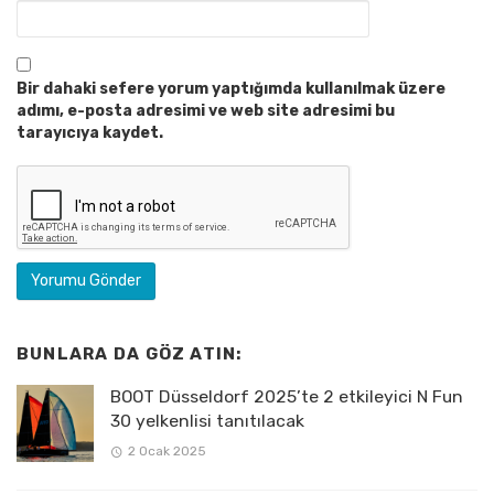
Bir dahaki sefere yorum yaptığımda kullanılmak üzere
adımı, e-posta adresimi ve web site adresimi bu
tarayıcıya kaydet.
BUNLARA DA GÖZ ATIN:
BOOT Düsseldorf 2025’te 2 etkileyici N Fun
30 yelkenlisi tanıtılacak
2 Ocak 2025