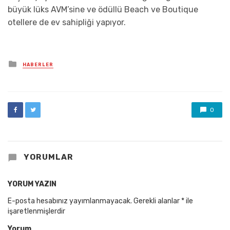
büyük lüks AVM’sine ve ödüllü Beach ve Boutique
otellere de ev sahipliği yapıyor.
Posted
HABERLER
in
0
YORUMLAR
YORUM YAZIN
E-posta hesabınız yayımlanmayacak.
Gerekli alanlar
*
ile
işaretlenmişlerdir
Yorum