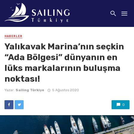
HABERLER
Yalıkavak Marina’nın seçkin
“Ada Bölgesi” dünyanın en
lüks markalarının buluşma
noktası!
Yazar:
Sailing Türkiye
5 Ağustos 2020
0