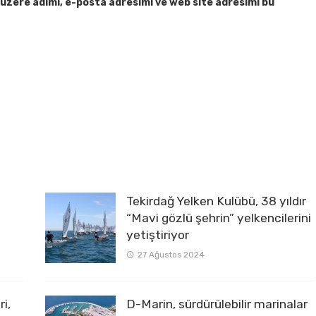
üzere adımı, e-posta adresimi ve web site adresimi bu
Tekirdağ Yelken Kulübü, 38 yıldır
“Mavi gözlü şehrin” yelkencilerini
yetiştiriyor
27 Ağustos 2024
i,
D-Marin, sürdürülebilir marinalar