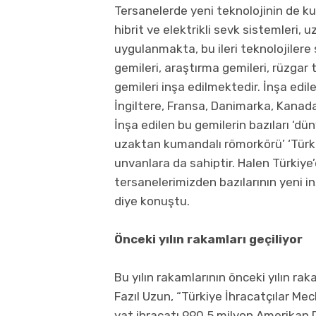
Tersanelerde yeni teknolojinin de kul
hibrit ve elektrikli sevk sistemleri,
uygulanmakta, bu ileri teknolojilere 
gemileri, araştırma gemileri, rüzgar 
gemileri inşa edilmektedir. İnşa edi
İngiltere, Fransa, Danimarka, Kanada,
İnşa edilen bu gemilerin bazıları ‘dün
uzaktan kumandalı römorkörü’ ‘Türki
unvanlara da sahiptir. Halen Türkiye’
tersanelerimizden bazılarının yeni in
diye konuştu.
Önceki yılın rakamları geçiliyor
Bu yılın rakamlarının önceki yılın ra
Fazıl Uzun, “Türkiye İhracatçılar Mec
yat ihracatı 990,5 milyon Amerikan Dol