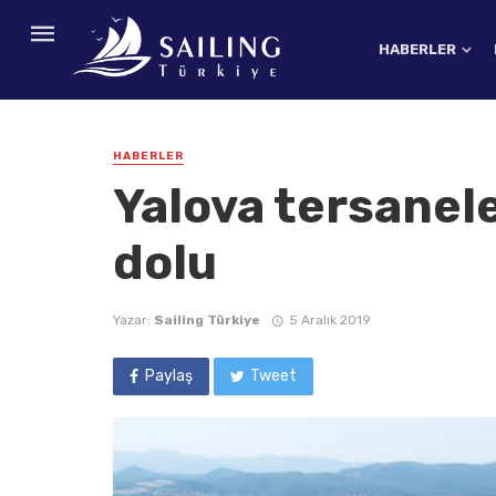
HABERLER
HABERLER
Yalova tersanele
dolu
Yazar:
Sailing Türkiye
5 Aralık 2019
Paylaş
Tweet