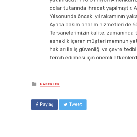
dolar tutarında ihracat yapılmıştır. 
Yılsonunda önceki yıl rakamının yak
Ayrıca bakım onarım hizmetleri de 6
Tersanelerimizin kalite, zamanında te
esneklik içeren müşteri memnuniyeti 
hakları ile iş güvenliği ve çevre tedb
tercih edilmesi için önemli etkenlerdi
Posted
HABERLER
in
Paylaş
Tweet