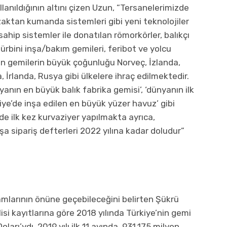
lanıldığının altını çizen Uzun, “Tersanelerimizde
 uzaktan kumanda sistemleri gibi yeni teknolojiler
sahip sistemler ile donatılan römorkörler, balıkçı
türbini inşa/bakım gemileri, feribot ve yolcu
len gemilerin büyük çoğunluğu Norveç, İzlanda,
 İrlanda, Rusya gibi ülkelere ihraç edilmektedir.
yanın en büyük balık fabrika gemisi’, ‘dünyanın ilk
ye’de inşa edilen en büyük yüzer havuz’ gibi
de ilk kez kurvaziyer yapılmakta ayrıca,
şa sipariş defterleri 2022 yılına kadar doludur”
kamlarının önüne geçebileceğini belirten Şükrü
lisi kayıtlarına göre 2018 yılında Türkiye’nin gemi
arı’ydı. 2019 yılı ilk 11 ayında, 931,175 milyon