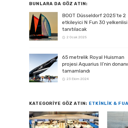
BUNLARA DA GÖZ ATIN:
BOOT Düsseldorf 2025’te 2
etkileyici N Fun 30 yelkenlisi
tanıtılacak
2 Ocak 2025
65 metrelik Royal Huisman
projesi Aquarius II’nin donan
tamamlandı
23 Ekim 2024
KATEGORIYE GÖZ ATIN:
ETKINLIK & FU