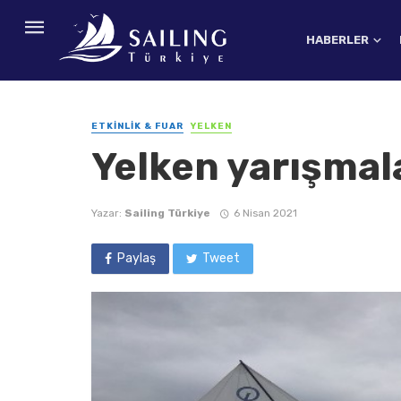
HABERLER
ETKINLIK & FUAR
YELKEN
Yelken yarışmala
Yazar:
Sailing Türkiye
6 Nisan 2021
Paylaş
Tweet