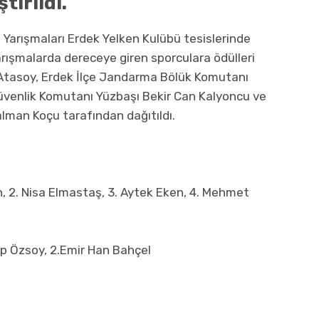
tirildi.
n Yarışmaları Erdek Yelken Kulübü tesislerinde
arışmalarda dereceye giren sporculara ödülleri
tasoy, Erdek İlçe Jandarma Bölük Komutanı
 Güvenlik Komutanı Yüzbaşı Bekir Can Kalyoncu ve
lman Koçu tarafından dağıtıldı.
n, 2. Nisa Elmastaş, 3. Aytek Eken, 4. Mehmet
ep Özsoy, 2.Emir Han Bahçel