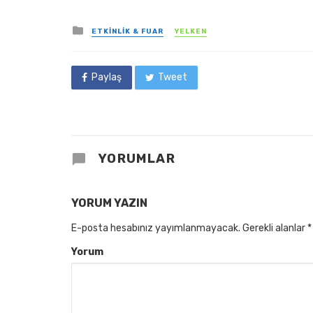
Posted
ETKINLIK & FUAR
YELKEN
in
Paylaş
Tweet
YORUMLAR
YORUM YAZIN
E-posta hesabınız yayımlanmayacak.
Gerekli alanlar
*
Yorum