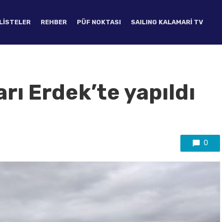
LISTELER
REHBER
PÜF NOKTASI
SAILING KALAMARI TV
rı Erdek’te yapıldı
0