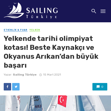
ETKINLIK & FUAR
YELKEN
Yelkende tarihi olimpiyat
kotası! Beste Kaynakçı ve
Okyanus Arıkan’dan büyük
başarı
Yazar:
Sailing Türkiye
15 Mart 2021
0