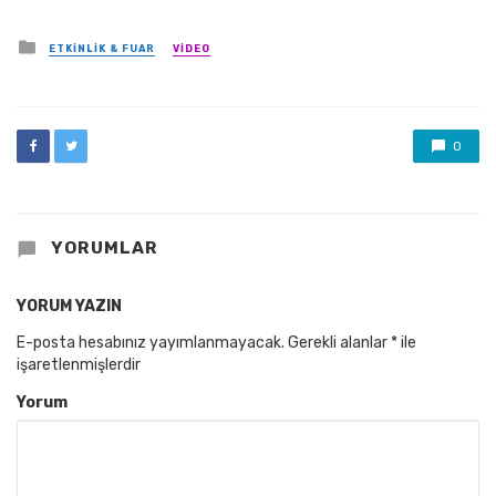
Posted
ETKINLIK & FUAR
VIDEO
in
0
YORUMLAR
YORUM YAZIN
E-posta hesabınız yayımlanmayacak.
Gerekli alanlar
*
ile
işaretlenmişlerdir
Yorum