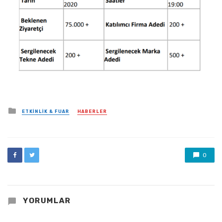
Posted
ETKINLIK & FUAR
HABERLER
in
0
YORUMLAR