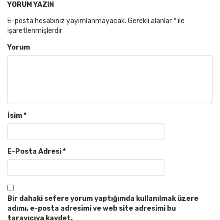
YORUM YAZIN
E-posta hesabınız yayımlanmayacak.
Gerekli alanlar
*
ile
işaretlenmişlerdir
Yorum
İsim
*
E-Posta Adresi
*
Bir dahaki sefere yorum yaptığımda kullanılmak üzere
adımı, e-posta adresimi ve web site adresimi bu
tarayıcıya kaydet.