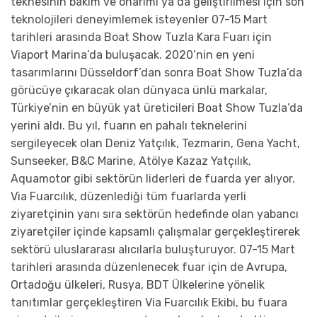
teknesinin bakım ve onarımı ya da geliştirilmesi için son
teknolojileri deneyimlemek isteyenler 07-15 Mart
tarihleri arasında Boat Show Tuzla Kara Fuarı için
Viaport Marina’da buluşacak. 2020’nin en yeni
tasarımlarını Düsseldorf’dan sonra Boat Show Tuzla’da
görücüye çıkaracak olan dünyaca ünlü markalar,
Türkiye’nin en büyük yat üreticileri Boat Show Tuzla’da
yerini aldı. Bu yıl, fuarın en pahalı teknelerini
sergileyecek olan Deniz Yatçılık, Tezmarin, Gena Yacht,
Sunseeker, B&C Marine, Atölye Kazaz Yatçılık,
Aquamotor gibi sektörün liderleri de fuarda yer alıyor.
Via Fuarcılık, düzenlediği tüm fuarlarda yerli
ziyaretçinin yanı sıra sektörün hedefinde olan yabancı
ziyaretçiler içinde kapsamlı çalışmalar gerçekleştirerek
sektörü uluslararası alıcılarla buluşturuyor. 07-15 Mart
tarihleri arasında düzenlenecek fuar için de Avrupa,
Ortadoğu ülkeleri, Rusya, BDT Ülkelerine yönelik
tanıtımlar gerçekleştiren Via Fuarcılık Ekibi, bu fuara