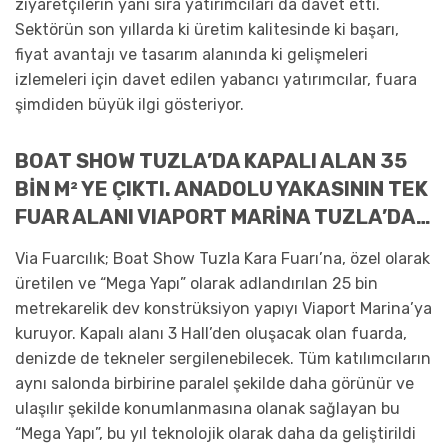
ziyaretçilerin yanı sıra yatırımcıları da davet etti.
Sektörün son yıllarda ki üretim kalitesinde ki başarı,
fiyat avantajı ve tasarım alanında ki gelişmeleri
izlemeleri için davet edilen yabancı yatırımcılar, fuara
şimdiden büyük ilgi gösteriyor.
BOAT SHOW TUZLA’DA KAPALI ALAN 35
BİN M² YE ÇIKTI. ANADOLU YAKASININ TEK
FUAR ALANI VIAPORT MARİNA TUZLA’DA…
Via Fuarcılık; Boat Show Tuzla Kara Fuarı’na, özel olarak
üretilen ve “Mega Yapı” olarak adlandırılan 25 bin
metrekarelik dev konstrüksiyon yapıyı Viaport Marina’ya
kuruyor. Kapalı alanı 3 Hall’den oluşacak olan fuarda,
denizde de tekneler sergilenebilecek. Tüm katılımcıların
aynı salonda birbirine paralel şekilde daha görünür ve
ulaşılır şekilde konumlanmasına olanak sağlayan bu
“Mega Yapı”, bu yıl teknolojik olarak daha da geliştirildi