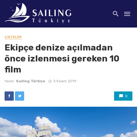
LISTELER
Ekipçe denize açılmadan
önce izlenmesi gereken 10
film
Yazar:
Sailing Türkiye
3 Kasım 2019
0