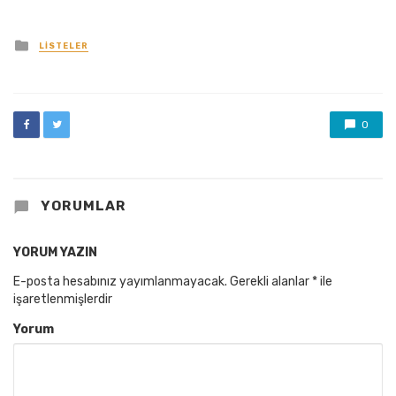
Posted
LISTELER
in
0
YORUMLAR
YORUM YAZIN
E-posta hesabınız yayımlanmayacak.
Gerekli alanlar
*
ile
işaretlenmişlerdir
Yorum