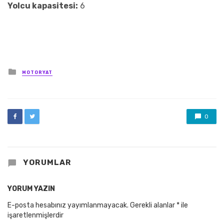
Yolcu kapasitesi:
6
Posted
MOTORYAT
in
0
YORUMLAR
YORUM YAZIN
E-posta hesabınız yayımlanmayacak.
Gerekli alanlar
*
ile
işaretlenmişlerdir